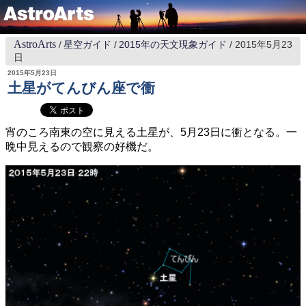
AstroArts
星空ガイド
2015年の天文現象ガイド
2015年5月23
日
2015年5月23日
土星がてんびん座で衝
宵のころ南東の空に見える土星が、5月23日に衝となる。一
晩中見えるので観察の好機だ。