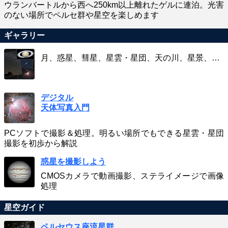
ウランバートルから西へ250km以上離れたゲルに連泊。光害
のない場所でペルセ群や星空を楽しめます
ギャラリー
月、惑星、彗星、星雲・星団、天の川、星景、…
デジタル
天体写真入門
PCソフトで撮影＆処理。明るい場所でもできる星雲・星団
撮影を初歩から解説
惑星を撮影しよう
CMOSカメラで動画撮影、ステライメージで画像
処理
星空ガイド
ペルセウス座流星群