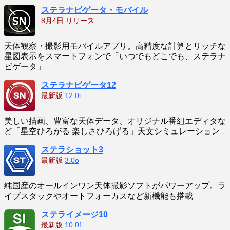
ステラナビゲータ・モバイル
8月4日 リリース
天体観察・撮影用モバイルアプリ。高精度な計算とリッチな
星図表示をスマートフォンで「いつでもどこでも、ステラナ
ビゲータ」
ステラナビゲータ12
最新版
12.0i
美しい描画、豊富な天体データ、オリジナル番組エディタな
ど「星空ひろがる 楽しさひろげる」天文シミュレーション
ステラショット3
最新版
3.0o
純国産のオールインワン天体撮影ソフトがパワーアップ。ラ
イブスタックやオートフォーカスなど新機能も搭載
ステライメージ10
最新版
10.0f