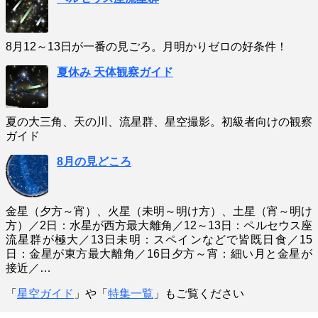
8月12～13日が一番の見ごろ。月明かりゼロの好条件！
夏休み 天体観察ガイド
夏の大三角、天の川、流星群、星空撮影。初級者向けの観察
ガイド
8月の見どころ
金星（夕方～宵）、火星（未明～明け方）、土星（宵～明け
方）／2日：水星が西方最大離角／12～13日：ペルセウス座
流星群が極大／13日未明：スペインなどで皆既日食／15
日：金星が東方最大離角／16日夕方～宵：細い月と金星が
接近／…
「
星空ガイド
」や「
特集一覧
」もご覧ください