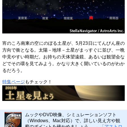
宵のころ南東の空にのぼる土星が、5月23日にてんびん座の
方向で衝となる。太陽－地球－土星がまっすぐに並び、一晩
中見やすい時期だ。お持ちの天体望遠鏡、あるいは観望会な
どでその環を見てみよう。かなり大きく開いているのがわか
るだろう。
特集ページ
もチェック！
ムックやDVD映像、シミュレーションソフト
（Windows、Mac対応）で、詳しい見え方や観
察のポイントを確かめましょう。 →
「アストロ