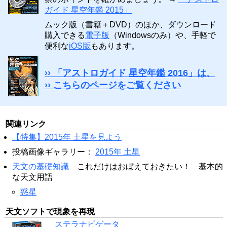
ガイド 星空年鑑 2015」
ムック版（書籍＋DVD）のほか、ダウンロード
購入できる
電子版
（Windowsのみ）や、手軽で
便利な
iOS版
もあります。
›› 「アストロガイド 星空年鑑 2016」は、
›› こちらのページをご覧ください
関連リンク
【特集】2015年 土星を見よう
投稿画像ギャラリー：
2015年 土星
天文の基礎知識
これだけはおぼえておきたい！ 基本的
な天文用語
惑星
天文ソフトで現象を再現
ステラナビゲータ