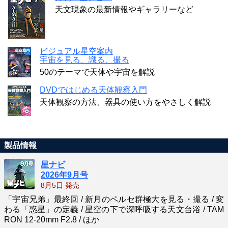
天文現象の最新情報やギャラリーなど
ビジュアル星空案内
宇宙を見る、識る、撮る
50のテーマで天体や宇宙を解説
DVDではじめる天体観察入門
天体観察の方法、器具の使い方をやさしく解説
製品情報
星ナビ
2026年9月号
8月5日 発売
「宇宙兄弟」最終回 / 新月のペルセ群極大を見る・撮る / 変
わる「惑星」の定義 / 星空の下で深呼吸する天文台浴 / TAM
RON 12-20mm F2.8 / ほか