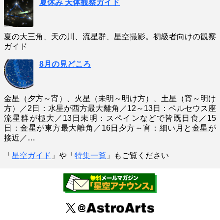
夏休み 天体観察ガイド
夏の大三角、天の川、流星群、星空撮影。初級者向けの観察
ガイド
8月の見どころ
金星（夕方～宵）、火星（未明～明け方）、土星（宵～明け
方）／2日：水星が西方最大離角／12～13日：ペルセウス座
流星群が極大／13日未明：スペインなどで皆既日食／15
日：金星が東方最大離角／16日夕方～宵：細い月と金星が
接近／…
「
星空ガイド
」や「
特集一覧
」もご覧ください