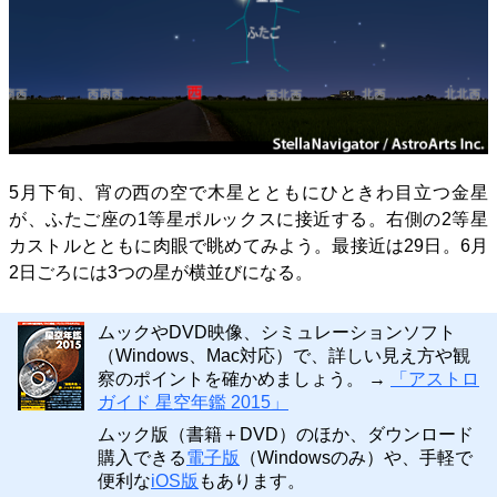
5月下旬、宵の西の空で木星とともにひときわ目立つ金星
が、ふたご座の1等星ポルックスに接近する。右側の2等星
カストルとともに肉眼で眺めてみよう。最接近は29日。6月
2日ごろには3つの星が横並びになる。
ムックやDVD映像、シミュレーションソフト
（Windows、Mac対応）で、詳しい見え方や観
察のポイントを確かめましょう。 →
「アストロ
ガイド 星空年鑑 2015」
ムック版（書籍＋DVD）のほか、ダウンロード
購入できる
電子版
（Windowsのみ）や、手軽で
便利な
iOS版
もあります。