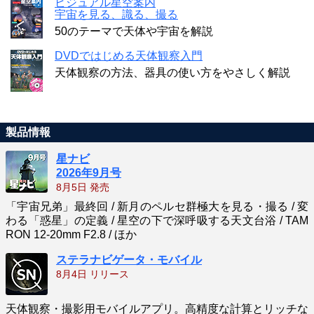
ビジュアル星空案内
宇宙を見る、識る、撮る
50のテーマで天体や宇宙を解説
DVDではじめる天体観察入門
天体観察の方法、器具の使い方をやさしく解説
製品情報
星ナビ
2026年9月号
8月5日 発売
「宇宙兄弟」最終回 / 新月のペルセ群極大を見る・撮る / 変
わる「惑星」の定義 / 星空の下で深呼吸する天文台浴 / TAM
RON 12-20mm F2.8 / ほか
ステラナビゲータ・モバイル
8月4日 リリース
天体観察・撮影用モバイルアプリ。高精度な計算とリッチな