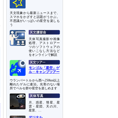
は
な
天文現象から最新ニュースまで、
スマホをかざすと話題がうかぶ。
不思議がいっぱいの星空を楽しも
径
う
天体写真撮影や画像
処理、アストロアー
ツのソフトウェアの
使いこなし方法など
をオンラインで解説
モンゴル「星空」ゲ
ル・キャンプツアー
ウランバートルから西へ250km以上
離れたゲルに連泊。光害のない場
所でペルセ群や星空を楽しめます
月、惑星、彗星、星
雲・星団、天の川、
星景、…
デジタル