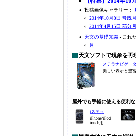
【特集】2014年10
投稿画像ギャラリー：
2014年10月8日 皆既
2014年4月15日 部分
天文の基礎知識
- こ
月
天文ソフトで現象を再
ステラナビゲー
美しい表示と豊
屋外でも手軽に使える便利な
iステラ
iPhone/iPod
touch用