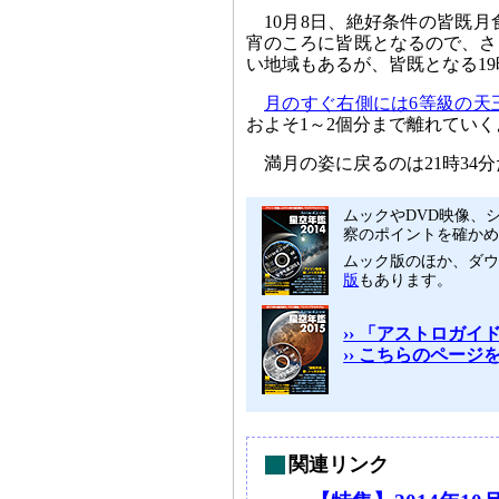
10月8日、絶好条件の皆既
宵のころに皆既となるので、さ
い地域もあるが、皆既となる19
月のすぐ右側には6等級の天
およそ1～2個分まで離れてい
満月の姿に戻るのは21時34
ムックやDVD映像、シ
察のポイントを確かめ
ムック版のほか、ダ
版
もあります。
›› 「アストロガイド
›› こちらのペー
関連リンク