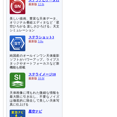
ステラナビゲータ12
最新版
12.0i
美しい描画、豊富な天体データ、
オリジナル番組エディタなど「星
空ひろがる 楽しさひろげる」天文
シミュレーション
ステラショット3
最新版
3.0o
純国産のオールインワン天体撮影
ソフトがパワーアップ。ライブス
タックやオートフォーカスなど新
機能も搭載
ステライメージ10
最新版
10.0f
天体画像に埋もれた微細な情報を
最大限に引き出し、不要なノイズ
は徹底的に除去して美しい天体写
真に仕上げる
星空ナビ