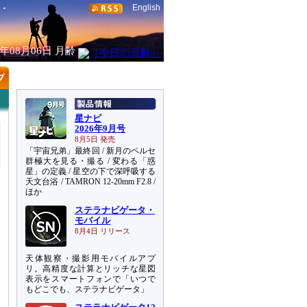
English
6年08月06日
月齢
星ナビ
2026年9月号
8月5日 発売
「宇宙兄弟」最終回 / 新月のペルセ
群極大を見る・撮る / 変わる「惑
星」の定義 / 星空の下で深呼吸する
天文台浴 / TAMRON 12-20mm F2.8 /
ほか
ステラナビゲータ・
モバイル
8月4日 リリース
天体観察・撮影用モバイルアプ
リ。高精度な計算とリッチな星図
表示をスマートフォンで「いつで
もどこでも、ステラナビゲータ」