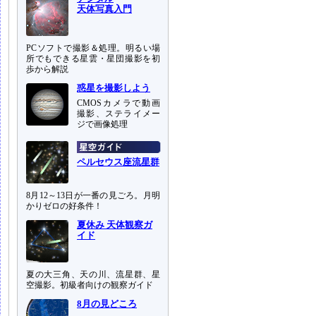
天体写真入門
PCソフトで撮影＆処理。明るい場
所でもできる星雲・星団撮影を初
歩から解説
惑星を撮影しよう
CMOSカメラで動画
撮影、ステライメー
ジで画像処理
ペルセウス座流星群
8月12～13日が一番の見ごろ。月明
かりゼロの好条件！
夏休み 天体観察ガ
イド
夏の大三角、天の川、流星群、星
空撮影。初級者向けの観察ガイド
8月の見どころ