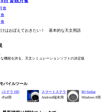
月8日 皆既月食
月食
月食
月食
れだけはおぼえておきたい！ 基本的な天文用語
現
タ
富な機能を誇る、天文シミュレーションソフトの決定版
モバイルツール
iステラ HD
スマートステラ
M+Stellar
iPad用
Android端末用
Windows 8用