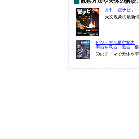
観察方法や天体の解説
月刊「星ナビ」
天文現象の最新
ビジュアル星空案内
宇宙を見る、識る、撮
50のテーマで天体や