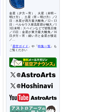
金星（夕方～宵）、火星（未明～
明け方）、土星（宵～明け方）／2
日：水星が西方最大離角／12～13
日：ペルセウス座流星群が極大／1
3日未明：スペインなどで皆既日食
／15日：金星が東方最大離角／16
日夕方～宵：細い月と金星が接近
／…
「
星空ガイド
」や「
特集一覧
」も
ご覧ください