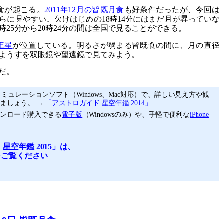
月食が起こる。
2011年12月の皆既月食
も好条件だったが、今回
らに見やすい。欠けはじめの18時14分にはまだ月が昇ってい
時25分から20時24分の間は全国で見ることができる。
王星
が位置している。明るさが弱まる皆既食の間に、月の直
くようすを双眼鏡や望遠鏡で見てみよう。
分だ。
ミュレーションソフト（Windows、Mac対応）で、詳しい見え方や観
ましょう。 →
「アストロガイド 星空年鑑 2014」
ウンロード購入できる
電子版
（Windowsのみ）や、手軽で便利な
iPhone
 星空年鑑 2015」は、
ジをご覧ください