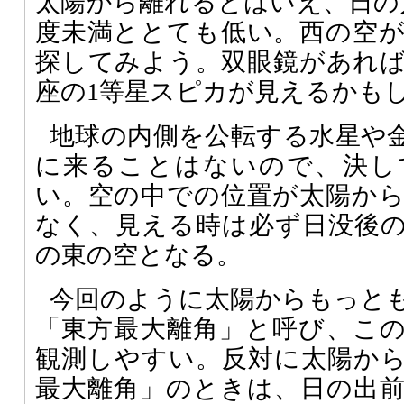
太陽から離れるとはいえ、日の入
度未満ととても低い。西の空
探してみよう。双眼鏡があれ
座の1等星スピカが見えるかも
地球の内側を公転する水星や
に来ることはないので、決し
い。空の中での位置が太陽か
なく、見える時は必ず日没後
の東の空となる。
今回のように太陽からもっと
「東方最大離角」と呼び、こ
観測しやすい。反対に太陽か
最大離角」のときは、日の出