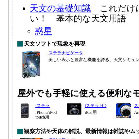
天文の基礎知識
これだけ
い！ 基本的な天文用語
惑星
天文ソフトで現象を再現
ステラナビゲータ
美しい表示と豊富な機能を誇る、天文シミュ
屋外でも手軽に使える便利な
iステラ
iステラ HD
ス
iPhone/iPod
iPad用
A
touch用
観察方法や天体の解説、最新情報は雑誌やム