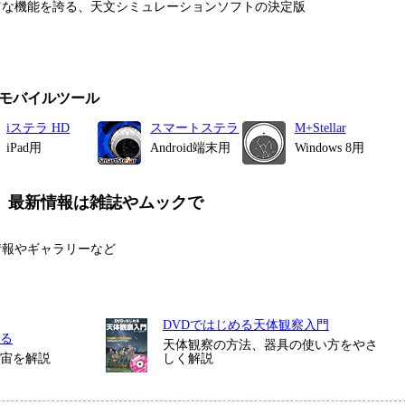
富な機能を誇る、天文シミュレーションソフトの決定版
モバイルツール
iステラ HD
スマートステラ
M+Stellar
iPad用
Android端末用
Windows 8用
、最新情報は雑誌やムックで
情報やギャラリーなど
DVDではじめる天体観察入門
る
天体観察の方法、器具の使い方をやさ
宇宙を解説
しく解説