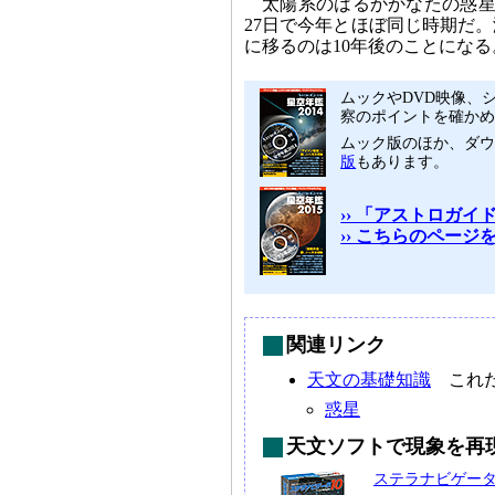
太陽系のはるかかなたの惑星
27日で今年とほぼ同じ時期だ
に移るのは10年後のことになる
ムックやDVD映像、シ
察のポイントを確かめ
ムック版のほか、ダ
版
もあります。
›› 「アストロガイド
›› こちらのペー
関連リンク
天文の基礎知識
これだ
惑星
天文ソフトで現象を再
ステラナビゲー