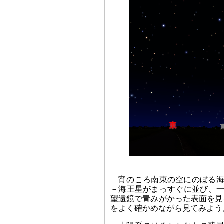
宵のころ南東の空にのぼる海
－海王星がまっすぐに並び、一
望遠鏡で青みがかった表面を見
をよく確かめながら見てみよう