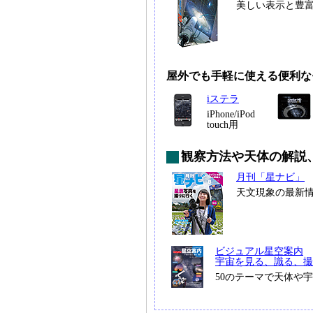
美しい表示と豊
屋外でも手軽に使える便利な
iステラ
iPhone/iPod
touch用
観察方法や天体の解説
月刊「星ナビ」
天文現象の最新
ビジュアル星空案内
宇宙を見る、識る、撮
50のテーマで天体や