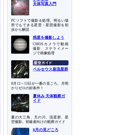
天体写真入門
PCソフトで撮影＆処理。明るい場
所でもできる星雲・星団撮影を初
歩から解説
惑星を撮影しよう
CMOSカメラで動画
撮影、ステライメー
ジで画像処理
ペルセウス座流星群
8月12～13日が一番の見ごろ。月明
かりゼロの好条件！
夏休み 天体観察ガ
イド
夏の大三角、天の川、流星群、星
空撮影。初級者向けの観察ガイド
8月の見どころ