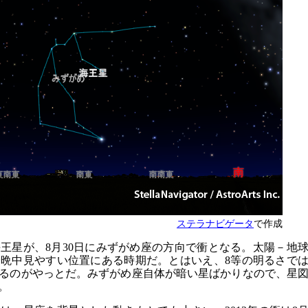
ステラナビゲータ
で作成
王星が、8月30日にみずがめ座の方向で衝となる。太陽－地
晩中見やすい位置にある時期だ。とはいえ、8等の明るさで
るのがやっとだ。みずがめ座自体が暗い星ばかりなので、星
。