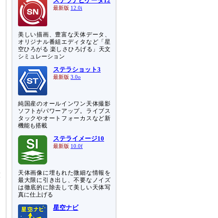
ステラナビゲータ12
最新版
12.0i
美しい描画、豊富な天体データ、
オリジナル番組エディタなど「星
空ひろがる 楽しさひろげる」天文
シミュレーション
ステラショット3
最新版
3.0o
純国産のオールインワン天体撮影
ソフトがパワーアップ。ライブス
タックやオートフォーカスなど新
機能も搭載
ステライメージ10
最新版
10.0f
天体画像に埋もれた微細な情報を
球
最大限に引き出し、不要なノイズ
は
は徹底的に除去して美しい天体写
図
真に仕上げる
星空ナビ