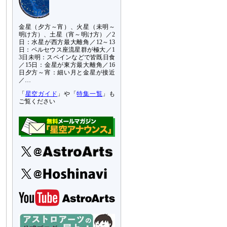
金星（夕方～宵）、火星（未明～
明け方）、土星（宵～明け方）／2
日：水星が西方最大離角／12～13
日：ペルセウス座流星群が極大／1
3日未明：スペインなどで皆既日食
／15日：金星が東方最大離角／16
日夕方～宵：細い月と金星が接近
／…
「
星空ガイド
」や「
特集一覧
」も
ご覧ください