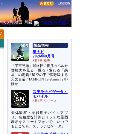
English
6年08月08日
月齢
星ナビ
2026年9月号
8月5日 発売
「宇宙兄弟」最終回 / 新月のペルセ
群極大を見る・撮る / 変わる「惑
星」の定義 / 星空の下で深呼吸する
天文台浴 / TAMRON 12-20mm F2.8 /
ほか
ステラナビゲータ・
モバイル
8月4日 リリース
天体観察・撮影用モバイルアプ
リ。高精度な計算とリッチな星図
表示をスマートフォンで「いつで
もどこでも、ステラナビゲータ」