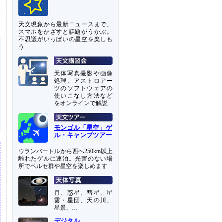
月
座
天文現象から最新ニュースまで、
スマホをかざすと話題がうかぶ。
不思議がいっぱいの星空を楽しも
う
天体写真撮影や画像
処理、アストロアー
ツのソフトウェアの
使いこなし方法など
をオンラインで解説
モンゴル「星空」ゲ
ル・キャンプツアー
ウランバートルから西へ250km以上
離れたゲルに連泊。光害のない場
所でペルセ群や星空を楽しめます
月、惑星、彗星、星
雲・星団、天の川、
星景、…
デジタル