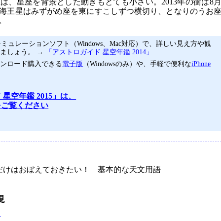
は、星座を背景とした動きもとても小さい。2013年の衝は8
。海王星はみずがめ座を東にすこしずつ横切り、となりのうお
。
ミュレーションソフト（Windows、Mac対応）で、詳しい見え方や観
ましょう。 →
「アストロガイド 星空年鑑 2014」
ウンロード購入できる
電子版
（Windowsのみ）や、手軽で便利な
iPhone
 星空年鑑 2015」は、
ジをご覧ください
けはおぼえておきたい！ 基本的な天文用語
現
タ