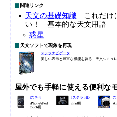
関連リンク
天文の基礎知識
これだけ
い！ 基本的な天文用語
惑星
天文ソフトで現象を再現
ステラナビゲータ
美しい表示と豊富な機能を誇る、天文シミュ
屋外でも手軽に使える便利な
iステラ
iステラ HD
ス
iPhone/iPod
iPad用
A
touch用