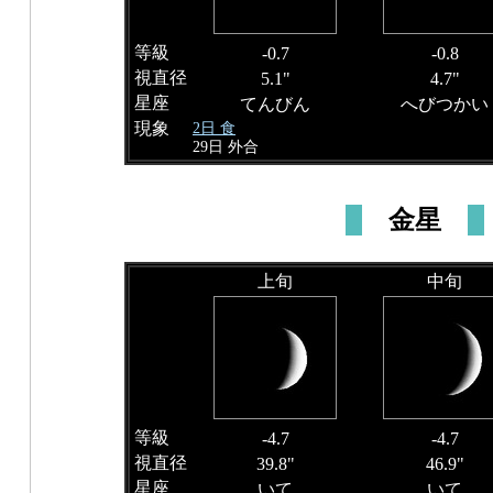
等級
-0.7
-0.8
視直径
5.1"
4.7"
星座
てんびん
へびつかい
現象
2日 食
29日 外合
金星
上旬
中旬
等級
-4.7
-4.7
視直径
39.8"
46.9"
星座
いて
いて