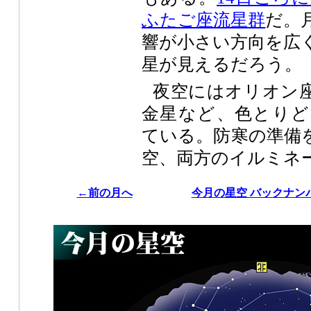
ふたご座流星群
だ。
響が小さい方向を広
星が見えるだろう。
夜空にはオリオン
金星など、色とりど
ている。防寒の準備
空、両方のイルミネ
←前の月へ
今月の星空 バックナン