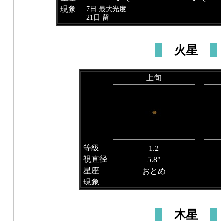
現象
7日 最大光度
21日 留
火星
上旬
等級
1.2
視直径
5.8"
星座
おとめ
現象
木星