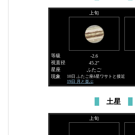
上旬
等級
-2.6
視直径
45.2"
星座
ふたご
現象
10日 ふたご座δ星ワサトと接近
19日 月と並ぶ
土星
上旬