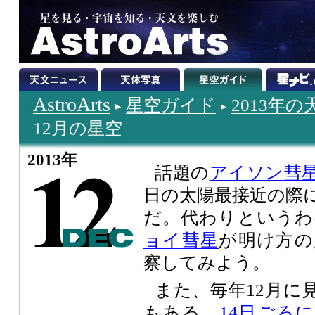
AstroArts
星空ガイド
2013年
12月の星空
2013年
話題の
アイソン彗
日の太陽最接近の際
だ。代わりというわ
ョイ彗星
が明け方の
察してみよう。
また、毎年12月に
もある。
14日ごろ