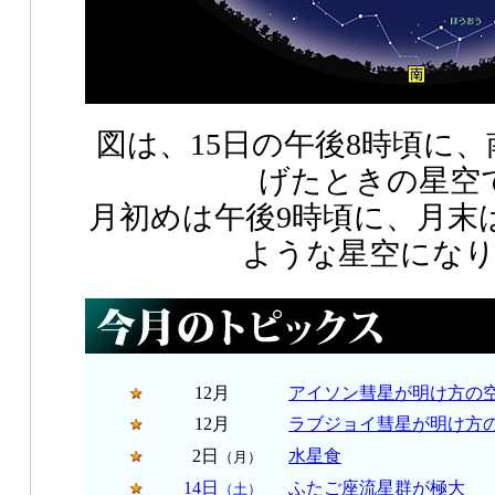
図は、15日の午後8時頃に
げたときの星空
月初めは午後9時頃に、月末
ような星空にな
12月
アイソン彗星が明け方の
12月
ラブジョイ彗星が明け方
2日
水星食
（月）
14日
ふたご座流星群が極大
（土）