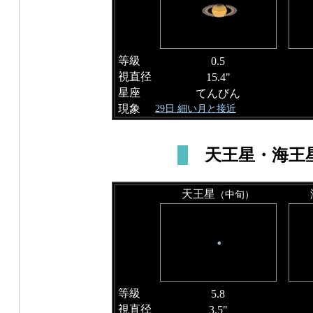
等級
0.5
視直径
15.4"
星座
てんびん
現象
29日 細い月と接近
天王星・海王
天王星
（中旬）
等級
5.8
視直径
3.5"