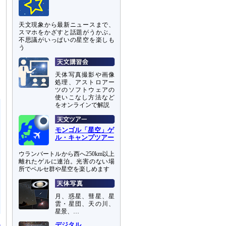
－
天文現象から最新ニュースまで、
スマホをかざすと話題がうかぶ。
近
不思議がいっぱいの星空を楽しも
し
う
し
天体写真撮影や画像
処理、アストロアー
ツのソフトウェアの
使いこなし方法など
をオンラインで解説
モンゴル「星空」ゲ
ル・キャンプツアー
ウランバートルから西へ250km以上
離れたゲルに連泊。光害のない場
所でペルセ群や星空を楽しめます
月、惑星、彗星、星
雲・星団、天の川、
星景、…
デジタル