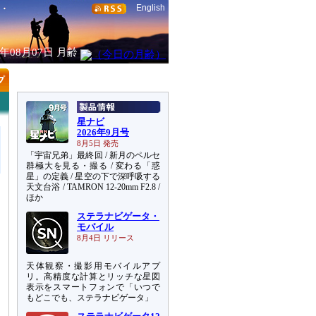
English
6年08月07日
月齢
星ナビ
2026年9月号
8月5日 発売
「宇宙兄弟」最終回 / 新月のペルセ
群極大を見る・撮る / 変わる「惑
星」の定義 / 星空の下で深呼吸する
天文台浴 / TAMRON 12-20mm F2.8 /
ほか
ステラナビゲータ・
モバイル
8月4日 リリース
天体観察・撮影用モバイルアプ
リ。高精度な計算とリッチな星図
表示をスマートフォンで「いつで
もどこでも、ステラナビゲータ」