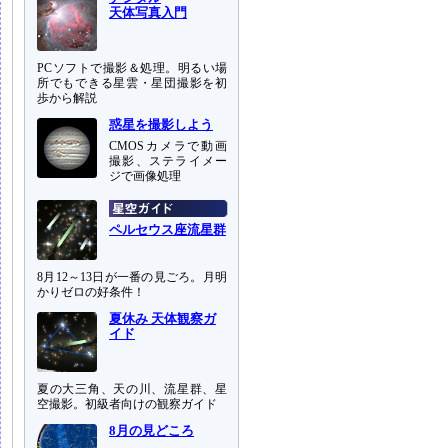
天体写真入門
PCソフトで撮影＆処理。明るい場
所でもできる星雲・星団撮影を初
歩から解説
惑星を撮影しよう
CMOSカメラで動画
撮影、ステライメー
ジで画像処理
ペルセウス座流星群
8月12～13日が一番の見ごろ。月明
かりゼロの好条件！
夏休み 天体観察ガ
イド
夏の大三角、天の川、流星群、星
空撮影。初級者向けの観察ガイド
8月の見どころ