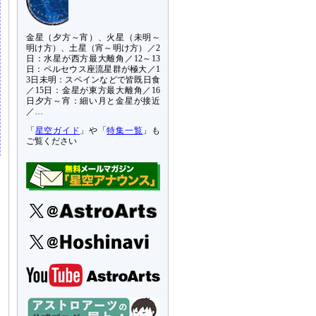
金星（夕方～宵）、火星（未明～
明け方）、土星（宵～明け方）／2
日：水星が西方最大離角／12～13
日：ペルセウス座流星群が極大／1
3日未明：スペインなどで皆既日食
／15日：金星が東方最大離角／16
日夕方～宵：細い月と金星が接近
／…
「
星空ガイド
」や「
特集一覧
」も
ご覧ください