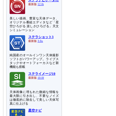
ステラナビゲータ12
最新版
12.0i
美しい描画、豊富な天体データ、
オリジナル番組エディタなど「星
空ひろがる 楽しさひろげる」天文
シミュレーション
ステラショット3
最新版
3.0o
純国産のオールインワン天体撮影
ソフトがパワーアップ。ライブス
タックやオートフォーカスなど新
機能も搭載
ステライメージ10
最新版
10.0f
天体画像に埋もれた微細な情報を
最大限に引き出し、不要なノイズ
は徹底的に除去して美しい天体写
真に仕上げる
星空ナビ