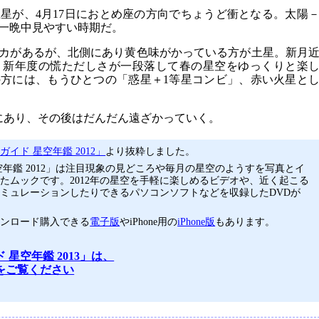
星が、4月17日におとめ座の方向でちょうど衝となる。太陽
一晩中見やすい時期だ。
カがあるが、北側にあり黄色味がかっている方が土星。新月
、新年度の慌ただしさが一段落して春の星空をゆっくりと楽
方には、もうひとつの「惑星＋1等星コンビ」、赤い火星と
にあり、その後はだんだん遠ざかっていく。
イド 星空年鑑 2012」
より抜粋しました。
空年鑑 2012」は注目現象の見どころや毎月の星空のようすを写真とイ
たムックです。2012年の星空を手軽に楽しめるビデオや、近く起こる
ミュレーションしたりできるパソコンソフトなどを収録したDVDが
ウンロード購入できる
電子版
やiPhone用の
iPhone版
もあります。
 星空年鑑 2013」は、
をご覧ください