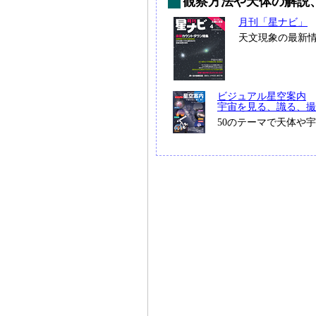
観察方法や天体の解説
月刊「星ナビ」
天文現象の最新
ビジュアル星空案内
宇宙を見る、識る、撮
50のテーマで天体や