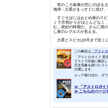
宵のころ南東の空にのぼる土
地球－土星がまっすぐに並び、
すぐそばにはおとめ座のスピ
くで月明かりがほとんどなく
む、絶好の時期だ。さらに西の
し座のレグルスが見える。
土星とスピカは8月まで近く
この解説は
「アストロガ
「アストロガイド 星
ラストで詳細に解説し
天文現象を調べたりシ
付属します。
ムック版のほか、ダ
≫ 「アストロガイド
≫ こちらのページ