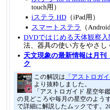
touch用）
iステラ HD
（iPad用）
スマートステラ
（Andro
DVDではじめる天体観察入
法、器具の使い方をやさし
天文現象の最新情報は月刊
ク
この解説は
「アストロガイド
より抜粋しました。
「アストロガイド 星空年鑑 
の見どころや毎月の星空のよう
で詳細に解説したムックです。20