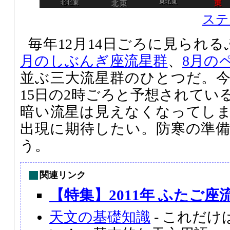
ステ
毎年12月14日ごろに見られ
月のしぶんぎ座流星群
、
8月の
並ぶ三大流星群のひとつだ。
15日の2時ごろと予想されてい
暗い流星は見えなくなってし
出現に期待したい。防寒の準
う。
関連リンク
【特集】2011年 ふたご座
天文の基礎知識
- これだ