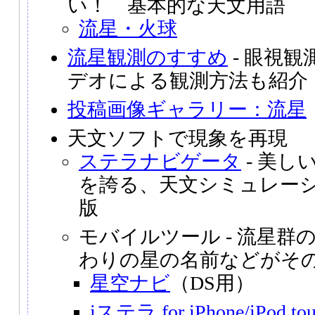
い！ 基本的な天文用語
流星・火球
流星観測のすすめ
- 眼視
デオによる観測方法も紹介
投稿画像ギャラリー：流星
天文ソフトで現象を再現
ステラナビゲータ
- 美し
を誇る、天文シミュレー
版
モバイルツール - 流星群
わりの星の名前などがそ
星空ナビ
（DS用）
iステラ for iPhone/iPod to