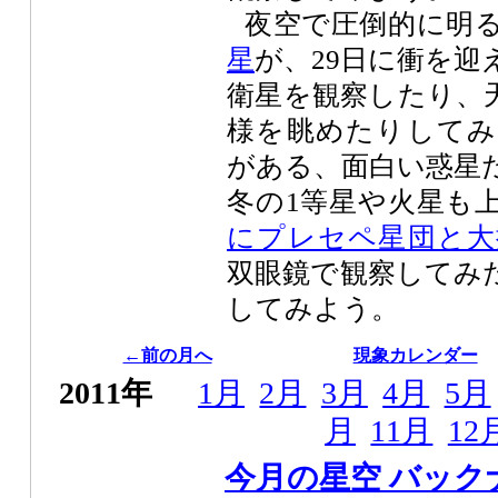
夜空で圧倒的に明
星
が、29日に衝を迎
衛星を観察したり、
様を眺めたりしてみ
がある、面白い惑星
冬の1等星や火星も
にプレセペ星団と大
双眼鏡で観察してみ
してみよう。
←前の月へ
現象カレンダー
2011年
1月
2月
3月
4月
5月
月
11月
12
今月の星空 バック