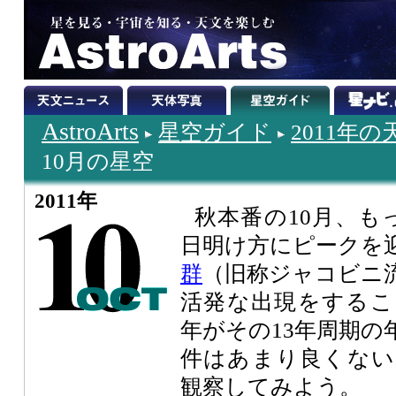
AstroArts
星空ガイド
2011年
10月の星空
2011年
秋本番の10月、も
日明け方にピークを
群
（旧称ジャコビニ流
活発な出現をするこ
年がその13年周期の
件はあまり良くない
観察してみよう。