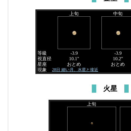
上旬
中旬
等級
-3.9
-3.9
視直径
10.1"
10.2"
星座
おとめ
おとめ
現象
28日 細い月、水星と接近
火星
上旬