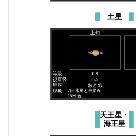
土星
上旬
等級
0.8
視直径
15.5"
星座
おとめ
7日 水星と最接近
現象
15日 合
天王星・
海王星