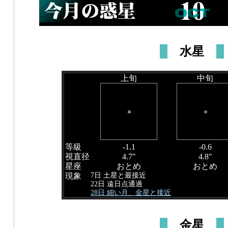
水星
上旬
中旬
等級
-1.1
-0.6
視直径
4.7"
4.8"
星座
おとめ
おとめ
7日 土星と最接近
現象
22日 遠日点通過
28日 細い月、金星と接近
金星