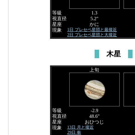
等級
1.3
視直径
5.2"
星座
かに
1日 プレセペ星団と最接近
現象
2日 プレセペ星団と大接近
木星
上旬
等級
-2.9
視直径
48.6"
星座
おひつじ
13日 月と接近
現象
29日 衝