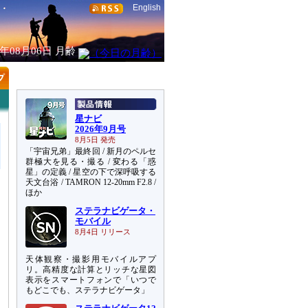
English
6年08月06日
月齢
星ナビ
2026年9月号
8月5日 発売
「宇宙兄弟」最終回 / 新月のペルセ
群極大を見る・撮る / 変わる「惑
星」の定義 / 星空の下で深呼吸する
天文台浴 / TAMRON 12-20mm F2.8 /
ほか
ステラナビゲータ・
モバイル
8月4日 リリース
天体観察・撮影用モバイルアプ
リ。高精度な計算とリッチな星図
表示をスマートフォンで「いつで
もどこでも、ステラナビゲータ」