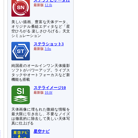
ステラナビゲータ12
最新版
12.0i
美しい描画、豊富な天体データ、
オリジナル番組エディタなど「星
空ひろがる 楽しさひろげる」天文
シミュレーション
ステラショット3
最新版
3.0o
純国産のオールインワン天体撮影
ソフトがパワーアップ。ライブス
タックやオートフォーカスなど新
機能も搭載
ステライメージ10
最新版
10.0f
天体画像に埋もれた微細な情報を
こ
最大限に引き出し、不要なノイズ
見
は徹底的に除去して美しい天体写
真に仕上げる
星空ナビ