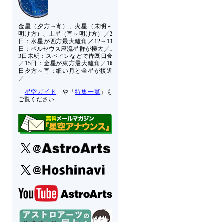
金星（夕方～宵）、火星（未明～
明け方）、土星（宵～明け方）／2
日：水星が西方最大離角／12～13
日：ペルセウス座流星群が極大／1
3日未明：スペインなどで皆既日食
／15日：金星が東方最大離角／16
日夕方～宵：細い月と金星が接近
／…
「
星空ガイド
」や「
特集一覧
」も
ご覧ください