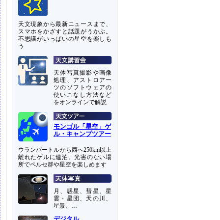
天文現象から最新ニュースまで、
スマホをかざすと話題がうかぶ。
不思議がいっぱいの星空を楽しも
う
天体写真撮影や画像
処理、アストロアー
ツのソフトウェアの
使いこなし方法など
をオンラインで解説
モンゴル「星空」ゲ
ル・キャンプツアー
ウランバートルから西へ250km以上
離れたゲルに連泊。光害のない場
所でペルセ群や星空を楽しめます
月、惑星、彗星、星
雲・星団、天の川、
星景、…
デジタル