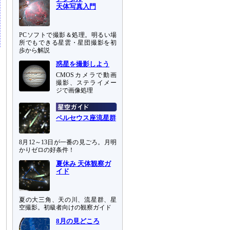
天体写真入門
PCソフトで撮影＆処理。明るい場
所でもできる星雲・星団撮影を初
歩から解説
惑星を撮影しよう
CMOSカメラで動画
撮影、ステライメー
ジで画像処理
ペルセウス座流星群
8月12～13日が一番の見ごろ。月明
かりゼロの好条件！
夏休み 天体観察ガ
イド
夏の大三角、天の川、流星群、星
空撮影。初級者向けの観察ガイド
8月の見どころ