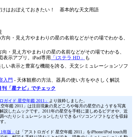
れだけはおぼえておきたい！ 基本的な天文用語
現
星の方向・見え方やまわりの星の名前などがその場でわかる、
の方向・見え方やまわりの星の名前などがその場でわかる、
ch用星図表示アプリ。iPad専用
「iステラ HD」
も
 美しい表示と豊富な機能を誇る、天文シミュレーションソフ
察入門
- 天体観察の方法、器具の使い方をやさしく解説
月刊「星ナビ」でチェック
ガイド 星空年鑑 2011」
より抜粋しました。
星空年鑑 2011」は注目現象の見どころや毎月の星空のようすを写真
解説したムックです。2011年の星空を手軽に楽しめるビデオや、近
調べたりシミュレーションしたりできるパソコンソフトなどを収録
ます。
11年版」
は「アストロガイド 星空年鑑 2011」をiPhone/iPod touch用