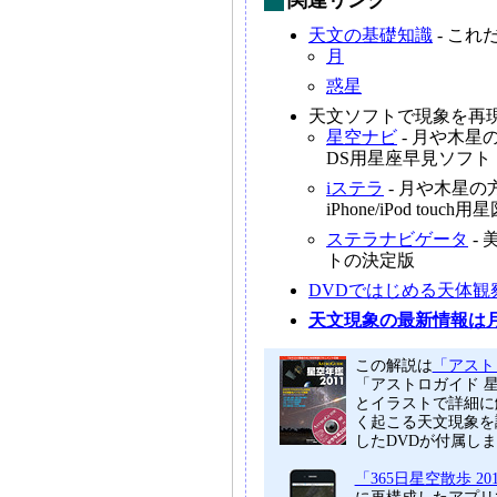
関連リンク
天文の基礎知識
- こ
月
惑星
天文ソフトで現象を再
星空ナビ
- 月や木
DS用星座早見ソフト
iステラ
- 月や木星
iPhone/iPod tou
ステラナビゲータ
-
トの決定版
DVDではじめる天体観
天文現象の最新情報は
この解説は
「アストロ
「アストロガイド 
とイラストで詳細に
く起こる天文現象を
したDVDが付属し
「365日星空散歩 20