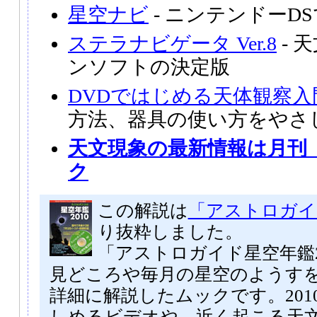
星空ナビ
- ニンテンドーD
ステラナビゲータ Ver.8
- 
ンソフトの決定版
DVDではじめる天体観察入
方法、器具の使い方をやさ
天文現象の最新情報は月刊
ク
この解説は
「アストロガイド
り抜粋しました。
「アストロガイド星空年鑑2
見どころや毎月の星空のようす
詳細に解説したムックです。201
しめるビデオや、近く起こる天