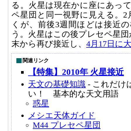
る。火星は現在かに座にあっ
ペ星団と同一視野に見える。2
くが、前後3週間ほどは接近
う。火星はこの後プレセペ星団
末から再び接近し、
4月17日に
関連リンク
【特集】2010年 火星接近
天文の基礎知識
- これだ
い！ 基本的な天文用語
惑星
メシエ天体ガイド
M44 プレセペ星団