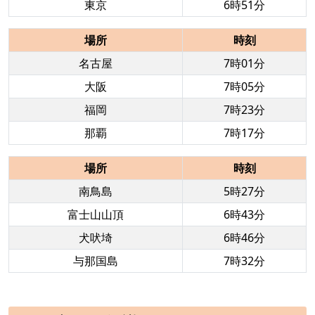
東京
6時51分
場所
時刻
名古屋
7時01分
大阪
7時05分
福岡
7時23分
那覇
7時17分
場所
時刻
南鳥島
5時27分
富士山山頂
6時43分
犬吠埼
6時46分
与那国島
7時32分