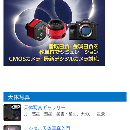
天体写真
天体写真ギャラリー
月、惑星、彗星、星雲・星団、天の川、星景、…
デジタル天体写真入門