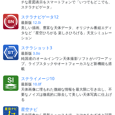
チな星図表示をスマートフォンで「いつでもどこでも、
ステラナビゲータ」
ステラナビゲータ12
最新版
12.0i
美しい描画、豊富な天体データ、オリジナル番組エディ
タなど「星空ひろがる 楽しさひろげる」天文シミュレー
ション
ステラショット3
最新版
3.0o
純国産のオールインワン天体撮影ソフトがパワーアッ
プ。ライブスタックやオートフォーカスなど新機能も搭
載
ステライメージ10
最新版
10.0f
天体画像に埋もれた微細な情報を最大限に引き出し、不
要なノイズは徹底的に除去して美しい天体写真に仕上げ
る
星空ナビ
天文現象から最新ニュースまで、スマホをかざすと話題