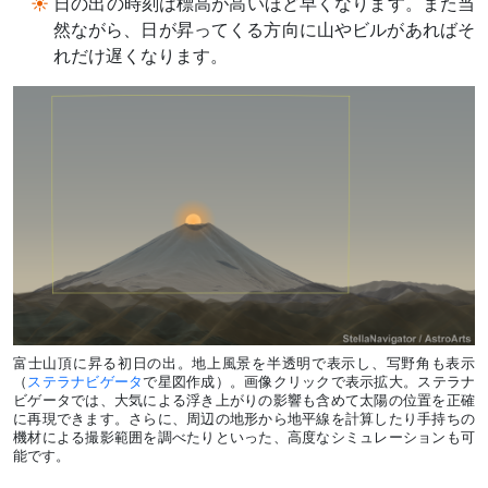
日の出の時刻は標高が高いほど早くなります。また当
然ながら、日が昇ってくる方向に山やビルがあればそ
れだけ遅くなります。
富士山頂に昇る初日の出。地上風景を半透明で表示し、写野角も表示
（
ステラナビゲータ
で星図作成）。画像クリックで表示拡大。ステラナ
ビゲータでは、大気による浮き上がりの影響も含めて太陽の位置を正確
に再現できます。さらに、周辺の地形から地平線を計算したり手持ちの
機材による撮影範囲を調べたりといった、高度なシミュレーションも可
能です。