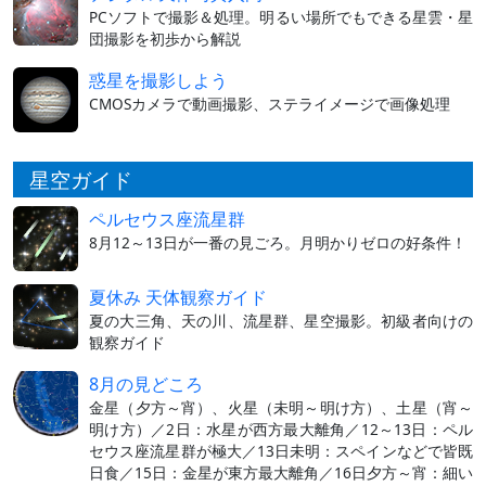
PCソフトで撮影＆処理。明るい場所でもできる星雲・星
団撮影を初歩から解説
惑星を撮影しよう
CMOSカメラで動画撮影、ステライメージで画像処理
星空ガイド
ペルセウス座流星群
8月12～13日が一番の見ごろ。月明かりゼロの好条件！
夏休み 天体観察ガイド
夏の大三角、天の川、流星群、星空撮影。初級者向けの
観察ガイド
8月の見どころ
金星（夕方～宵）、火星（未明～明け方）、土星（宵～
明け方）／2日：水星が西方最大離角／12～13日：ペル
セウス座流星群が極大／13日未明：スペインなどで皆既
日食／15日：金星が東方最大離角／16日夕方～宵：細い