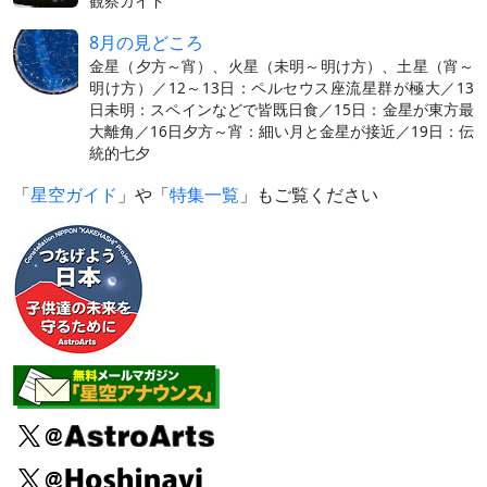
観察ガイド
8月の見どころ
金星（夕方～宵）、火星（未明～明け方）、土星（宵～
明け方）／12～13日：ペルセウス座流星群が極大／13
日未明：スペインなどで皆既日食／15日：金星が東方最
大離角／16日夕方～宵：細い月と金星が接近／19日：伝
統的七夕
「
星空ガイド
」や「
特集一覧
」もご覧ください