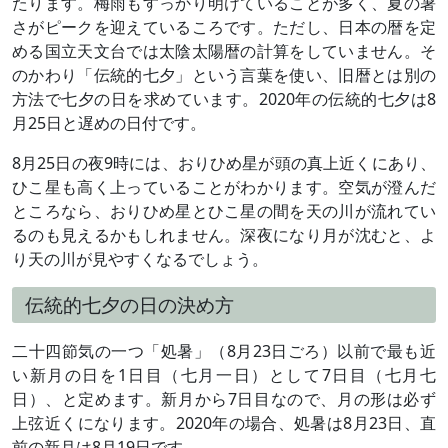
たります。梅雨もすっかり明けていることが多く、夏の暑
さがピークを迎えているころです。ただし、日本の暦を定
める国立天文台では太陰太陽暦の計算をしていません。そ
のかわり「伝統的七夕」という言葉を使い、旧暦とは別の
方法で七夕の日を求めています。2020年の伝統的七夕は8
月25日と遅めの日付です。
8月25日の夜9時には、おりひめ星が頭の真上近くにあり、
ひこ星も高く上っていることがわかります。空気が澄んだ
ところなら、おりひめ星とひこ星の間を天の川が流れてい
るのも見えるかもしれません。深夜になり月が沈むと、よ
り天の川が見やすくなるでしょう。
伝統的七夕の日の決め方
二十四節気の一つ「処暑」（8月23日ごろ）以前で最も近
い新月の日を1日目（七月一日）として7日目（七月七
日）、と定めます。新月から7日目なので、月の形は必ず
上弦近くになります。2020年の場合、処暑は8月23日、直
前の新月は8月19日です。