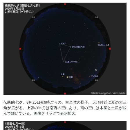
伝統的七夕、8月25日夜9時ごろの、空全体の様子。天頂付近に夏の大三
角が広がる。上弦の半月は南西の空にあり、南の空には木星と土星が並
んで輝いている。画像クリックで表示拡大。