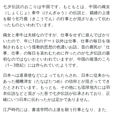
七夕伝説のおこりは中国です。もともとは、中国の織女
（しょくじょ）牽牛（けんぎゅう）の伝説と、裁縫の上達
を願う乞巧奠（きこうでん）の行事とが混ざりあって伝わ
ったものといわれています。
織女と牽牛は夫婦なのですが、仕事をせずに遊んでばかり
いたので、年に1日のデート以外は仕事、仕事の毎日を強
制されるという儒教的思想の色濃いお話。昔の農民が「仕
事、仕事」の毎日を哀れむために作ったのが七夕伝説の最
初なのではないかといわれていますが、中国の後漢のころ
（1～3世紀）には作られていたようです。
日本へは遣唐使などによってもたらされ、日本に従来から
あった棚機津女（たなばたつめ）の信仰とが混ざってでき
たとされています。もっとも、その他にも琉球地方には羽
衣伝説などと混ざった形で七夕伝説が伝承されており、正
確にいつ日本に伝わったかは定かでありません。
江戸時代には、書道学問の上達を願う行事となり、また、