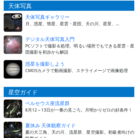
天体写真
天体写真ギャラリー
月、惑星、彗星、星雲・星団、天の川、星景、…
デジタル天体写真入門
PCソフトで撮影＆処理。明るい場所でもできる星雲・星
団撮影を初歩から解説
惑星を撮影しよう
CMOSカメラで動画撮影、ステライメージで画像処理
星空ガイド
ペルセウス座流星群
8月12～13日が一番の見ごろ。月明かりゼロの好条件！
夏休み 天体観察ガイド
夏の大三角、天の川、流星群、星空撮影。初級者向けの