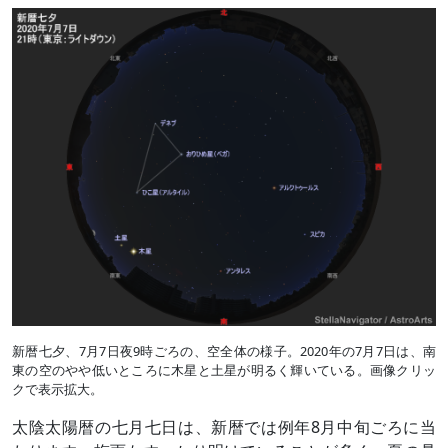
新暦七夕、7月7日夜9時ごろの、空全体の様子。2020年の7月7日は、南
東の空のやや低いところに木星と土星が明るく輝いている。画像クリッ
クで表示拡大。
太陰太陽暦の七月七日は、新暦では例年8月中旬ごろに当