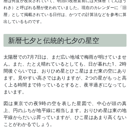
暦は何度か改良されていて、明治の改暦直前には天保暦（てんぼう
れき）と呼ばれる暦が使われていました。現在のカレンダーに「旧
暦」として掲載されている日付は、かつての計算法などを参考に算
出しているものです。
新暦七夕と伝統的七夕の星空
太陽暦での7月7日は、まだ広い地域で梅雨が明けていませ
ん。また、たとえ晴れているとしても、日が暮れた1、2時
間後ぐらいでは、おりひめ星とひこ星はまだ東の空にあり
ます。見やすい高さではありますが、2つの星がもっと高
く上る時間まで待っているとすると、夜半過ぎになってし
まいます。
図は東京での夜9時の空を表した星図で、中心が頭の真
上、円のふちが地平線に相当します。おりひめ星は東の地
平線からだいぶ昇っていますが、ひこ星はあまり高くない
ことがわかるでしょう。