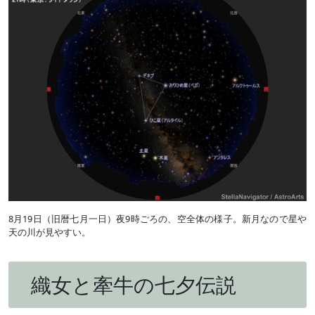
8月19日（旧暦七月一日）夜9時ごろの、空全体の様子。新月なので星や
天の川が見やすい。
織女と牽牛の七夕伝説