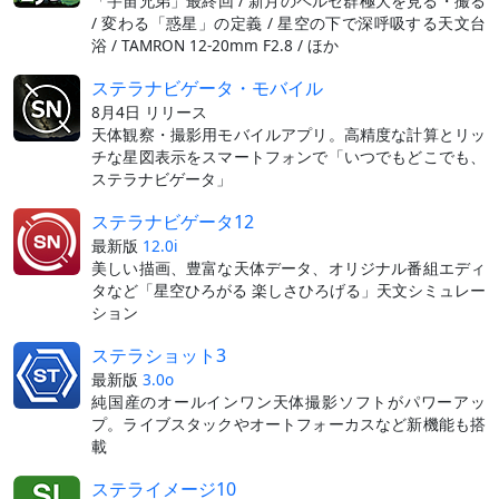
「宇宙兄弟」最終回 / 新月のペルセ群極大を見る・撮る
/ 変わる「惑星」の定義 / 星空の下で深呼吸する天文台
浴 / TAMRON 12-20mm F2.8 / ほか
ステラナビゲータ・モバイル
8月4日 リリース
天体観察・撮影用モバイルアプリ。高精度な計算とリッ
チな星図表示をスマートフォンで「いつでもどこでも、
ステラナビゲータ」
ステラナビゲータ12
最新版
12.0i
美しい描画、豊富な天体データ、オリジナル番組エディ
タなど「星空ひろがる 楽しさひろげる」天文シミュレー
ション
ステラショット3
最新版
3.0o
純国産のオールインワン天体撮影ソフトがパワーアッ
プ。ライブスタックやオートフォーカスなど新機能も搭
載
ステライメージ10