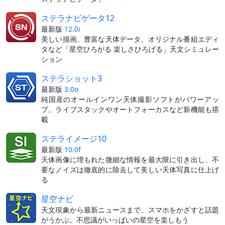
ステラナビゲータ12
最新版
12.0i
美しい描画、豊富な天体データ、オリジナル番組エディ
タなど「星空ひろがる 楽しさひろげる」天文シミュレー
ション
ステラショット3
最新版
3.0o
純国産のオールインワン天体撮影ソフトがパワーアッ
プ。ライブスタックやオートフォーカスなど新機能も搭
載
ステライメージ10
最新版
10.0f
天体画像に埋もれた微細な情報を最大限に引き出し、不
要なノイズは徹底的に除去して美しい天体写真に仕上げ
る
星空ナビ
天文現象から最新ニュースまで、スマホをかざすと話題
がうかぶ。不思議がいっぱいの星空を楽しもう