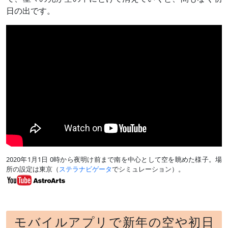
日の出です。
2020年1月1日 0時から夜明け前まで南を中心として空を眺めた様子。場
所の設定は東京（
ステラナビゲータ
でシミュレーション）。
モバイルアプリで新年の空や初日