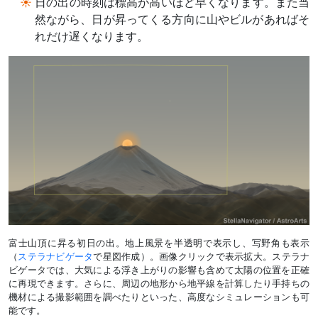
日の出の時刻は標高が高いほど早くなります。また当
然ながら、日が昇ってくる方向に山やビルがあればそ
れだけ遅くなります。
富士山頂に昇る初日の出。地上風景を半透明で表示し、写野角も表示
（
ステラナビゲータ
で星図作成）。画像クリックで表示拡大。ステラナ
ビゲータでは、大気による浮き上がりの影響も含めて太陽の位置を正確
に再現できます。さらに、周辺の地形から地平線を計算したり手持ちの
機材による撮影範囲を調べたりといった、高度なシミュレーションも可
能です。