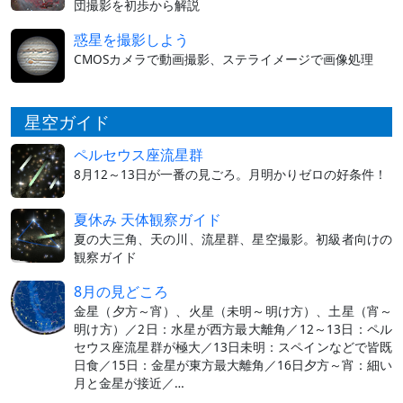
団撮影を初歩から解説
惑星を撮影しよう
CMOSカメラで動画撮影、ステライメージで画像処理
星空ガイド
ペルセウス座流星群
8月12～13日が一番の見ごろ。月明かりゼロの好条件！
夏休み 天体観察ガイド
夏の大三角、天の川、流星群、星空撮影。初級者向けの
観察ガイド
8月の見どころ
金星（夕方～宵）、火星（未明～明け方）、土星（宵～
明け方）／2日：水星が西方最大離角／12～13日：ペル
セウス座流星群が極大／13日未明：スペインなどで皆既
日食／15日：金星が東方最大離角／16日夕方～宵：細い
月と金星が接近／…