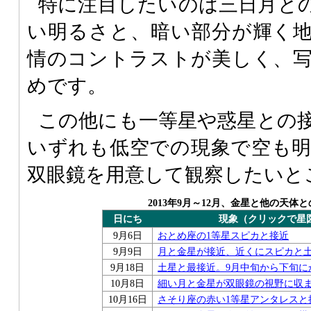
特に注目したいのは三日月と
い明るさと、暗い部分が輝く
情のコントラストが美しく、
めです。
この他にも一等星や惑星との
いずれも低空での現象で空も
双眼鏡を用意して観察したいと
2013年9月～12月、金星と他の天体
日にち
現象（クリックで星
9月6日
おとめ座の1等星スピカと接近
9月9日
月と金星が接近、近くにスピカと
9月18日
土星と最接近。9月中旬から下旬に
10月8日
細い月と金星が双眼鏡の視野に収
10月16日
さそり座の赤い1等星アンタレスと