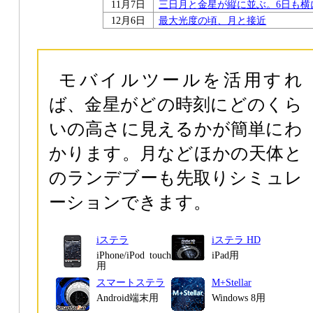
11月7日
三日月と金星が縦に並ぶ。6日も横
12月6日
最大光度の頃、月と接近
モバイルツールを活用すれ
ば、金星がどの時刻にどのくら
いの高さに見えるかが簡単にわ
かります。月などほかの天体と
のランデブーも先取りシミュレ
ーションできます。
iステラ
iステラ HD
iPhone/iPod touch
iPad用
用
スマートステラ
M+Stellar
Android端末用
Windows 8用