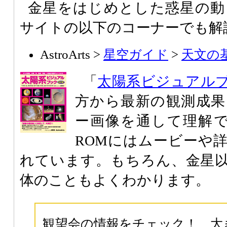
金星をはじめとした惑星の動
サイトの以下のコーナーでも解
AstroArts >
星空ガイド
>
天文の
「
太陽系ビジュアル
方から最新の観測成果
ー画像を通して理解で
ROMにはムービーや
れています。もちろん、金星
体のこともよくわかります。
観望会の情報をチェック！ 大