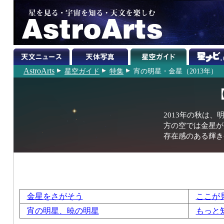
AstroArts
星空ガイド
特集
宵の明星・金星（2013年）
2013年の秋は
方の空では金星が
存在感のある輝き
金星をさがそう
ここが
宵の明星、暁の明星
もっと