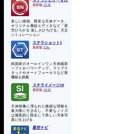
ステラナビゲータ12
最新版
12.0i
美しい描画、豊富な天体データ、
オリジナル番組エディタなど「星
空ひろがる 楽しさひろげる」天文
シミュレーション
ステラショット3
最新版
3.0o
純国産のオールインワン天体撮影
ソフトがパワーアップ。ライブス
タックやオートフォーカスなど新
機能も搭載
ステライメージ10
く
最新版
10.0f
天体画像に埋もれた微細な情報を
最大限に引き出し、不要なノイズ
は徹底的に除去して美しい天体写
真に仕上げる
星空ナビ