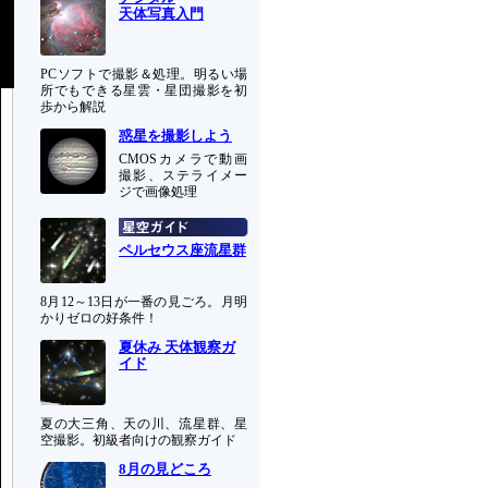
天体写真入門
PCソフトで撮影＆処理。明るい場
所でもできる星雲・星団撮影を初
歩から解説
惑星を撮影しよう
CMOSカメラで動画
撮影、ステライメー
ジで画像処理
ペルセウス座流星群
8月12～13日が一番の見ごろ。月明
かりゼロの好条件！
夏休み 天体観察ガ
イド
夏の大三角、天の川、流星群、星
空撮影。初級者向けの観察ガイド
8月の見どころ