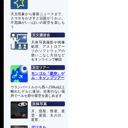
天文現象から最新ニュースまで、
スマホをかざすと話題がうかぶ。
不思議がいっぱいの星空を楽しも
う
3
7
天体写真撮影や画像
処理、アストロアー
ツのソフトウェアの
使いこなし方法など
をオンラインで解説
モンゴル「星空」ゲ
ル・キャンプツアー
ウランバートルから西へ250km以上
離れたゲルに連泊。光害のない場
所でペルセ群や星空を楽しめます
月、惑星、彗星、星
雲・星団、天の川、
星景、…
デジタル