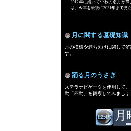
2012年に続いて中秋の名月が
は、今年を最後に2021年まで見
月に関する基礎知識
月の模様や満ち欠けに関して解
す。
踊る月のうさぎ
ステラナビゲータを使用して、
動「秤動」を観察してみましょ