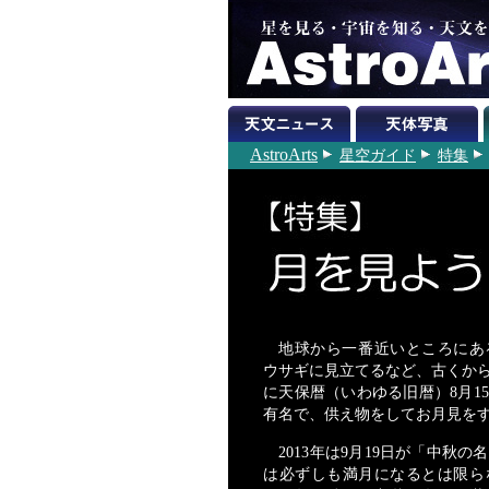
AstroArts
星空ガイド
特集
地球から一番近いところにあ
ウサギに見立てるなど、古くか
に天保暦（いわゆる旧暦）8月1
有名で、供え物をしてお月見を
2013年は9月19日が「中秋
は必ずしも満月になるとは限らな