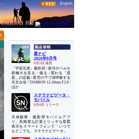
English
6年08月09日
月齢
星ナビ
2026年9月号
8月5日 発売
「宇宙兄弟」最終回 / 新月のペルセ
群極大を見る・撮る / 変わる「惑
星」の定義 / 星空の下で深呼吸する
天文台浴 / TAMRON 12-20mm F2.8 /
ほか
ステラナビゲータ・
モバイル
8月4日 リリース
天体観察・撮影用モバイルアプ
リ。高精度な計算とリッチな星図
表示をスマートフォンで「いつで
もどこでも、ステラナビゲータ」