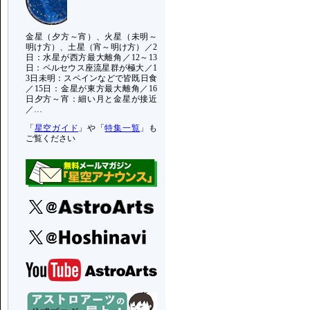
金星（夕方～宵）、火星（未明～
明け方）、土星（宵～明け方）／2
日：水星が西方最大離角／12～13
日：ペルセウス座流星群が極大／1
3日未明：スペインなどで皆既日食
／15日：金星が東方最大離角／16
日夕方～宵：細い月と金星が接近
／…
「
星空ガイド
」や「
特集一覧
」も
ご覧ください