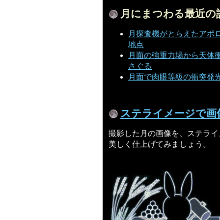
月にまつわる最近の
月探査機がとらえたアポロ
地点
月面の強重力場から天体
さぐる
月面で肉眼等級の衝突発
ステライメージで画
撮影した月の画像を、ステライ
美しく仕上げてみましょう。