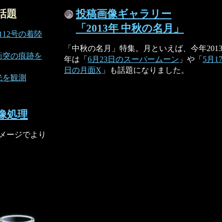
話題
投稿画像ギャラリー
「2013年 中秋の名月」
12号の着陸
「中秋の名月」特集。月といえば、今年201
衝突の痕跡を
年は「
6月23日のスーパームーン
」や「
5月1
日の月面X
」も話題になりました。
光を観測
像処理
メージでより