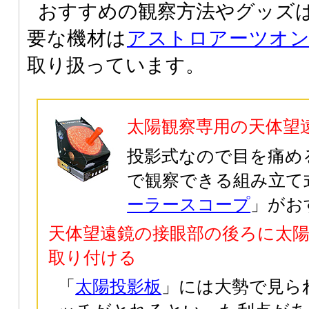
おすすめの観察方法やグッズ
要な機材は
アストロアーツオ
取り扱っています。
太陽観察専用の天体望
投影式なので目を痛め
で観察できる組み立て
ーラースコープ
」がお
天体望遠鏡の接眼部の後ろに太
取り付ける
「
太陽投影板
」には大勢で見ら