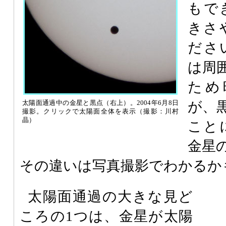
もで
きさ
ださ
は周
ため
が、
太陽面通過中の金星と黒点（右上）。2004年6月8日
撮影。クリックで太陽面全体を表示（撮影：川村
晶）
こと
金星
その違いは写真撮影でわかるか
太陽面通過の大きな見ど
ころの1つは、金星が太陽