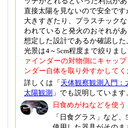
ッチがとれるといった利点があ
直接太陽を見ないので安全です
大きすぎたり、プラスチックな
われていると発火のおそれがあ
想定した設計であるか確認した
光景は4～5cm程度まで絞りま
ァインダーの対物側にキャップ
ンダー自体を取り外すかしてく
詳しくは「
天体観察観測入門：
太陽観測
」でも説明しています
日食めがねなどを使う
「日食グラス」など、5
使用した器具がそのま