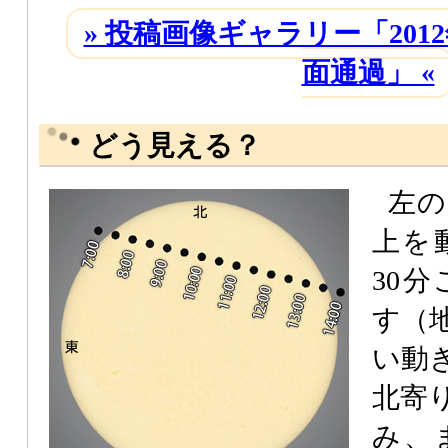
» 投稿画像ギャラリー「201
面通過」 «
どう見える？
左の
上を
30
す（
い動
北寄
み、