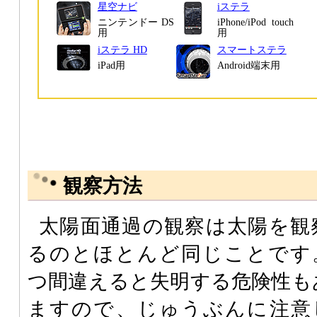
星空ナビ
iステラ
ニンテンドー DS
iPhone/iPod touch
用
用
iステラ HD
スマートステラ
iPad用
Android端末用
観察方法
太陽面通過の観察は太陽を観
るのとほとんど同じことです
つ間違えると失明する危険性も
ますので、じゅうぶんに注意