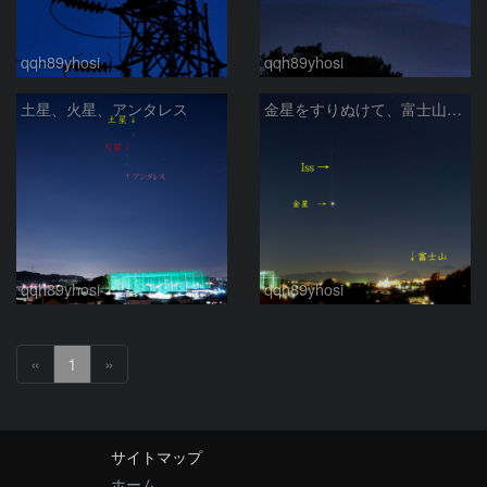
qqh89yhosi
qqh89yhosi
土星、火星、アンタレス
金星をすりぬけて、富士山上空を通過の宇宙ステーション
qqh89yhosi
qqh89yhosi
«
1
»
サイトマップ
ホーム