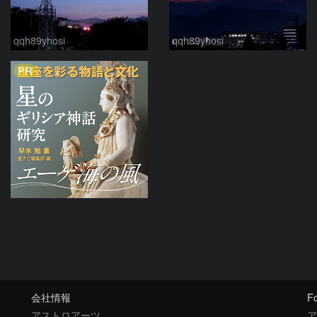
qqh89yhosi
qqh89yhosi
PR
会社情報
Fo
アストロアーツ
ア