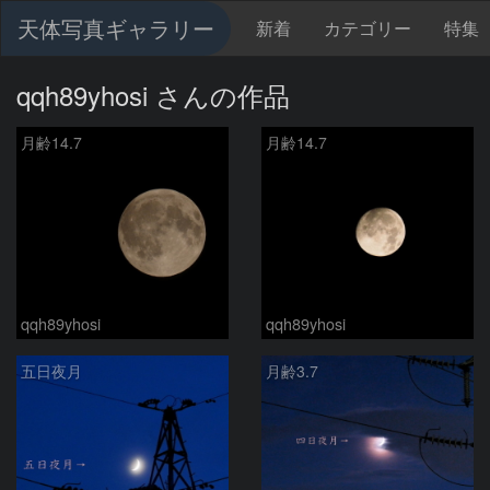
天体写真ギャラリー
新着
カテゴリー
特集
qqh89yhosi さんの作品
月齢14.7
月齢14.7
qqh89yhosi
qqh89yhosi
五日夜月
月齢3.7