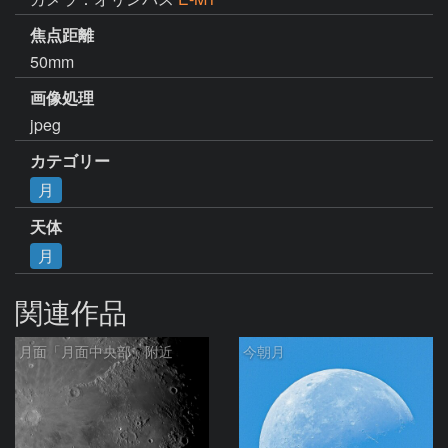
焦点距離
50mm
画像処理
jpeg
カテゴリー
月
天体
月
関連作品
月面「月面中央部」附近
今朝月