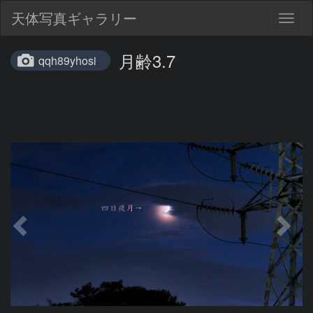
天体写真ギャラリー
Togg
navig
月齢3.7
qqh89yhosi