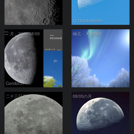
かあ
O.TAKAHASHI
「月」2026/08/05
極北・天地輝彩
Condor57
駒沢 満晴
二十三日月(月齢21.4)
08/05の月