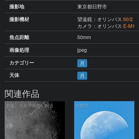
撮影地
東京都日野市
撮影機材
望遠鏡：オリンパス
50/2
カメラ：オリンパス
E-M1
焦点距離
50mm
画像処理
jpeg
カテゴリー
月
天体
月
関連作品
月面「月面中央部」附近
今朝月