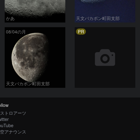
かあ
天文バカボン町田支部
PR
08/04の月
天文バカボン町田支部
llow
ストロアーツ
itter
ouTube
空アナウンス