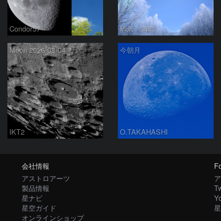
Condor57
駒沢 満晴
Moon 2026-08-04
今朝月
IKT2
O.TAKAHASHI
会社情報
Fo
アストロアーツ
ア
製品情報
Tw
星ナビ
Y
星空ガイド
星
オンラインショップ