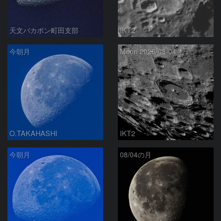
天文バカボン町田支部
IKT2
今朝月
Moon 2026-08-04
O.TAKAHASHI
IKT2
今朝月
08/04の月