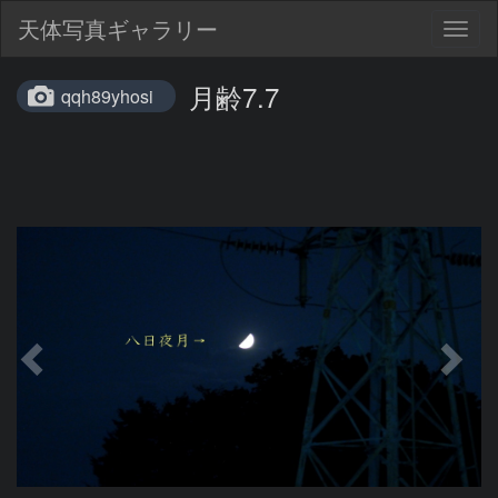
天体写真ギャラリー
Togg
navig
月齢7.7
qqh89yhosi