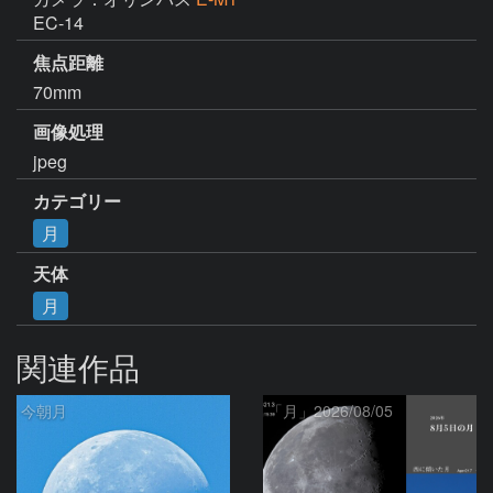
EC-14
焦点距離
70mm
画像処理
jpeg
カテゴリー
月
天体
月
関連作品
今朝月
「月」2026/08/05