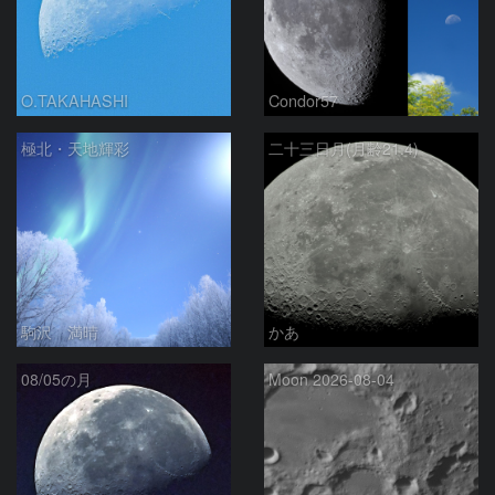
O.TAKAHASHI
Condor57
極北・天地輝彩
二十三日月(月齢21.4)
駒沢 満晴
かあ
08/05の月
Moon 2026-08-04