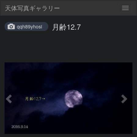
天体写真ギャラリー
Togg
navig
月齢12.7
qqh89yhosi