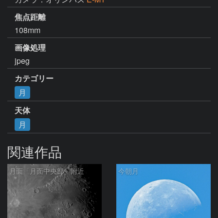
焦点距離
108mm
画像処理
jpeg
カテゴリー
月
天体
月
関連作品
月面「月面中央部」附近
今朝月