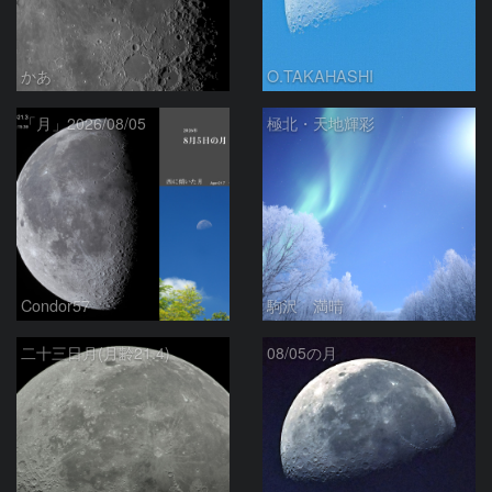
かあ
O.TAKAHASHI
「月」2026/08/05
極北・天地輝彩
Condor57
駒沢 満晴
二十三日月(月齢21.4)
08/05の月