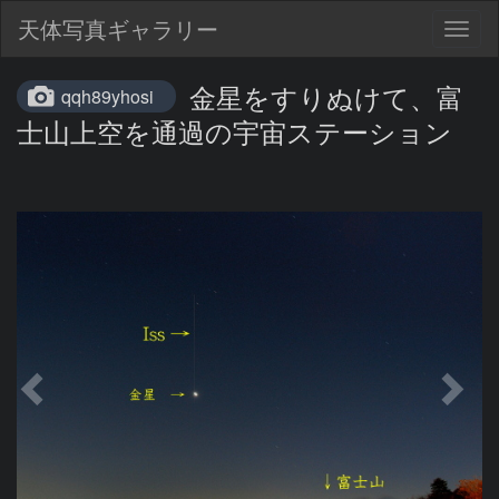
天体写真ギャラリー
Togg
navig
金星をすりぬけて、富
qqh89yhosi
士山上空を通過の宇宙ステーション