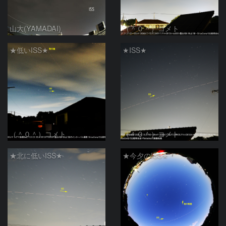
山大(YAMADAI)
（＾０＾）コメト
★低いISS★
★ISS★
（＾０＾）コメト
（＾０＾）コメト
★北に低いISS★
★今夕のISS★