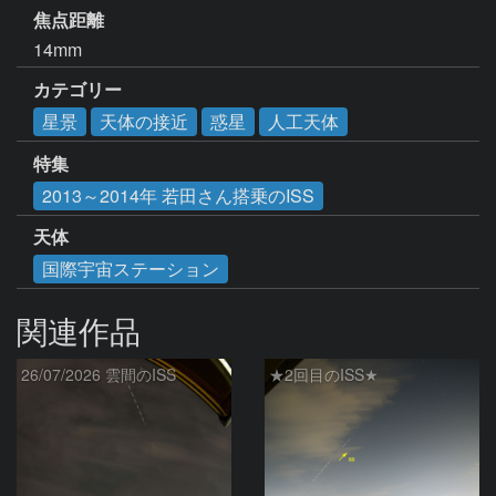
焦点距離
14mm
カテゴリー
星景
天体の接近
惑星
人工天体
特集
2013～2014年 若田さん搭乗のISS
天体
国際宇宙ステーション
関連作品
26/07/2026 雲間のISS
★2回目のISS★