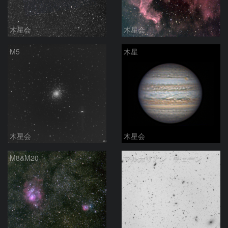
木星会
木星会
M5
木星
木星会
木星会
M8&M20
マルカリアン・チェーン