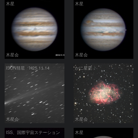
木星
木星
木星会
木星会
ISON彗星 H25.11.14
かに星雲
木星会
木星会
ISS、国際宇宙ステーション
木星