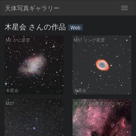
天体写真ギャラリー
Togg
navig
木星会 さんの作品
Web
M1 かに星雲
M57 リング星雲
木星会
木星会
M27
北アメリカ星雲とペリカン星雲