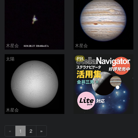
木星会
木星会
PR
太陽
木星会
次
«
1
2
»
へ