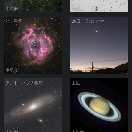
木星会
木星会
バラ星雲
26日、明けの東空
木星会
木星会
アンドロメダ大銀河
土星
木星会
木星会