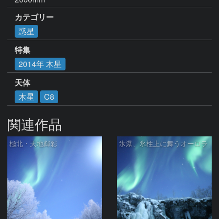
カテゴリー
惑星
特集
2014年 木星
天体
木星
C8
関連作品
極北・天地輝彩
氷瀑、氷柱上に舞うオーロラ