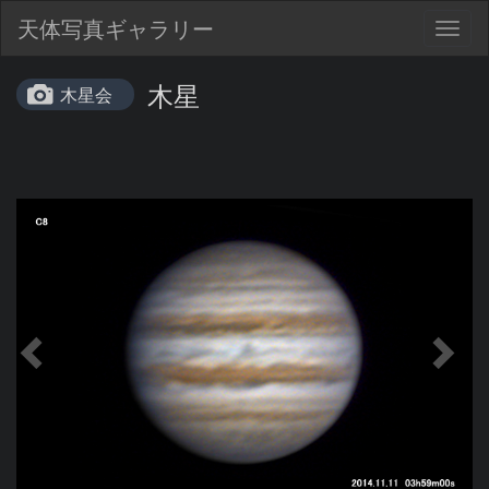
天体写真ギャラリー
Togg
navig
木星
木星会