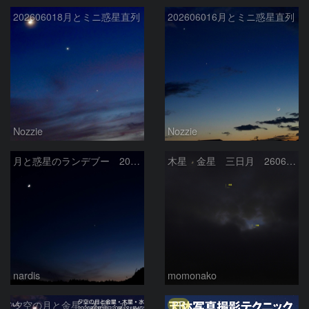
202606018月とミニ惑星直列
202606016月とミニ惑星直列
Nozzie
Nozzie
月と惑星のランデブー 2026/06/19
木星 金星 三日月 260618
nardis
momonako
PR
夕空の月と金星・木星・水星の接近 2026/6/18