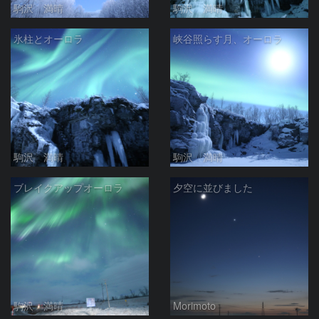
駒沢 満晴
駒沢 満晴
氷柱とオーロラ
峡谷照らす月、オーロラ
駒沢 満晴
駒沢 満晴
ブレイクアップオーロラ
夕空に並びました
駒沢 満晴
Morimoto