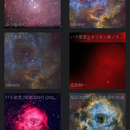
みっちゃん
calvano
バラ星雲
バラ星雲とオリオン座ノラマ50mm
calvano
瓜田精一
バラ星雲 (NGC2237) (2026/02/15他2夜)
NGC2237 ばら星雲 SHO合成