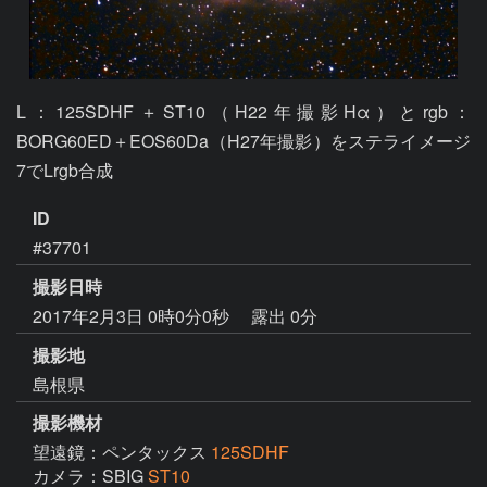
L：125SDHF＋ST10（H22年撮影Hα）とrgb：
BORG60ED＋EOS60Da（H27年撮影）をステライメージ
7でLrgb合成
ID
#37701
撮影日時
2017年2月3日 0時0分0秒
露出 0分
撮影地
島根県
撮影機材
望遠鏡：ペンタックス
125SDHF
カメラ：SBIG
ST10