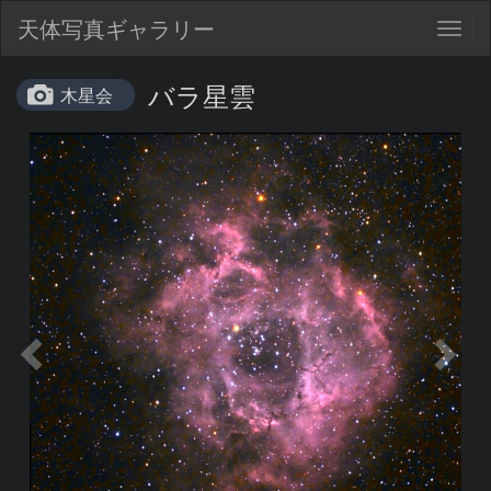
天体写真ギャラリー
Togg
navig
バラ星雲
木星会