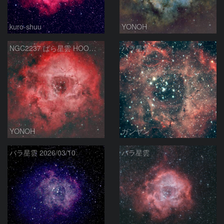
kuro-shuu
YONOH
NGC2237 ばら星雲 HOO合成
バラ星雲
YONOH
ガンヤン
バラ星雲 2026/03/10
バラ星雲