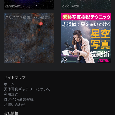
karako-m57
dido_kazu
PR
クリスマス星団、バラ星雲からかもめ星雲付近の星空
水っち
サイトマップ
ホーム
天体写真ギャラリーについて
利用規約
ログイン/新規登録
お問い合わせ
会社情報