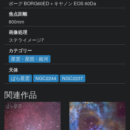
ボーグ BORG60ED＋キヤノン EOS 60Da
焦点距離
800mm
画像処理
ステライメージ7
カテゴリー
星雲・星団・銀河
天体
ばら星雲
NGC2244
NGC2237
関連作品
ばら星雲
バラ星雲