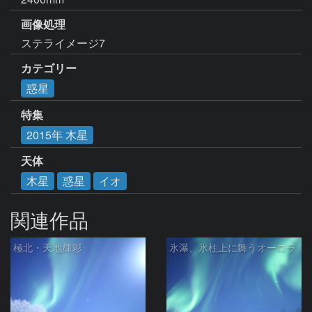
画像処理
ステライメージ7
カテゴリー
惑星
特集
2015年 木星
天体
木星
惑星
イオ
関連作品
極北・天地輝彩
氷瀑、氷柱上に舞うオーロラ