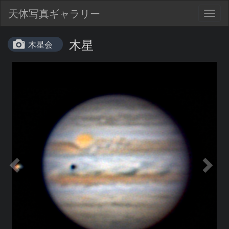
天体写真ギャラリー
Togg
navig
木星
木星会