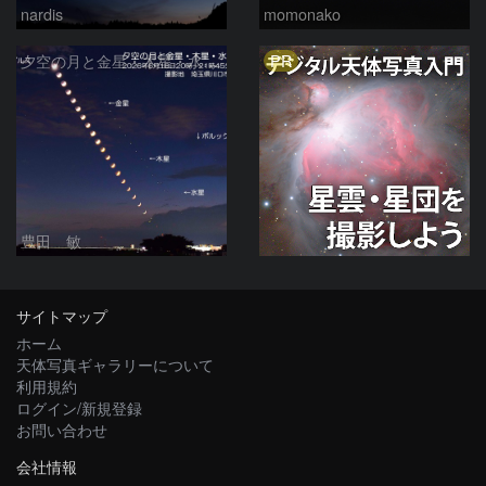
nardis
momonako
PR
夕空の月と金星・木星・水星の接近 2026/6/18
豊田 敏
サイトマップ
ホーム
天体写真ギャラリーについて
利用規約
ログイン/新規登録
お問い合わせ
会社情報