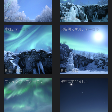
駒沢 満晴
駒沢 満晴
氷柱とオーロラ
峡谷照らす月、オーロラ
駒沢 満晴
駒沢 満晴
ブレイクアップオーロラ
夕空に並びました