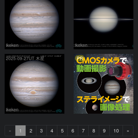
ikeken
ikeken
PR
2025-09-27UT 木星
ikeken
次
«
1
2
3
4
5
6
7
8
9
10
»
へ