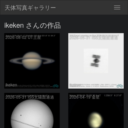
天体写真ギャラリー
Togg
navig
ikeken さんの作品
2026-08-02 UT土星
2026-05-31 ISS太陽面通過
ikeken
ikeken
2026-05-31 ISS太陽面通過
2026-04-19 金星