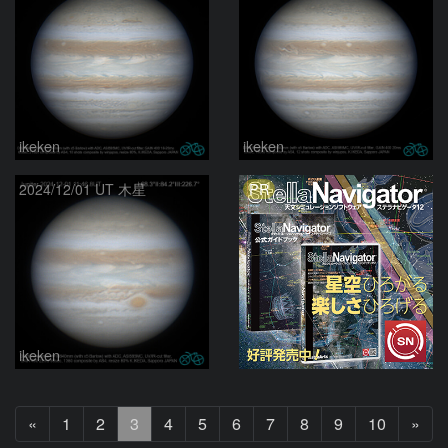
ikeken
ikeken
PR
2024/12/01 UT 木星
ikeken
前
次
«
1
2
3
4
5
6
7
8
9
10
»
へ
へ