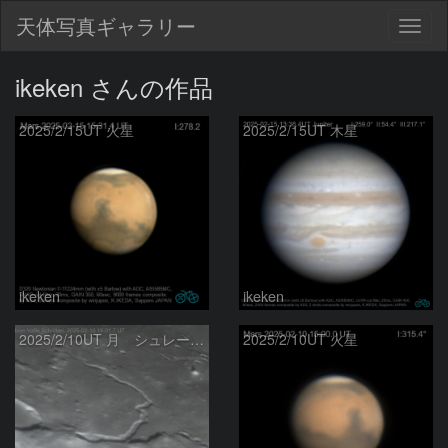
天体写真ギャラリー
Togg
navig
ikeken さんの作品
2025/2/15UT 火星
2025/2/15UT 木星
ikeken
ikeken
2025/2/10UT 月 シュレーター谷
2025/2/10UT 火星