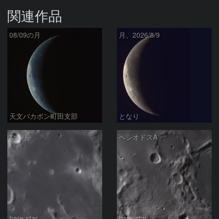
関連作品
08/09の月
月、2026/8/9
天文バカボン町田支部
となり
マルト
ヘシオドスA
hare-star
hare-star