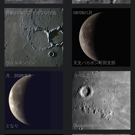
月齢23.3のフラマウロ付近
08/08の月
ウィルキンソン
天文バカボン町田支部
月、2026/8/8
コペルニクス、カルパチア山脈付近
となり
DunkelerMond