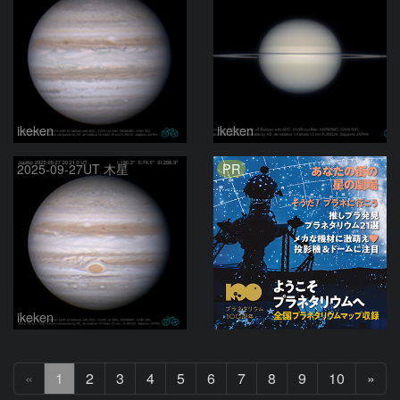
ikeken
ikeken
PR
2025-09-27UT 木星
ikeken
次
«
1
2
3
4
5
6
7
8
9
10
»
へ