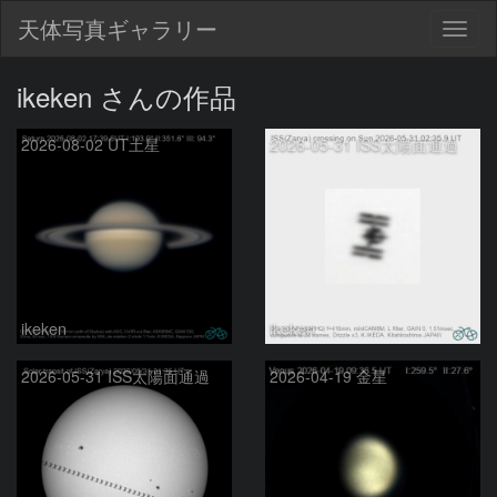
天体写真ギャラリー
Togg
navig
ikeken さんの作品
2026-08-02 UT土星
2026-05-31 ISS太陽面通過
ikeken
ikeken
2026-05-31 ISS太陽面通過
2026-04-19 金星