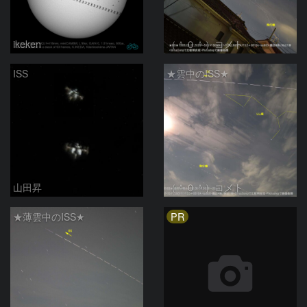
ikeken
（＾０＾）コメト
ISS
★雲中のISS★
山田昇
（＾０＾）コメト
PR
★薄雲中のISS★