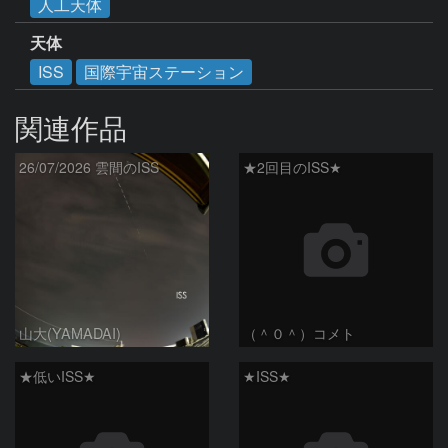
人工天体
天体
ISS
国際宇宙ステーション
関連作品
26/07/2026 雲間のISS
★2回目のISS★
山大(YAMADAI)
（＾０＾）コメト
★低いISS★
★ISS★