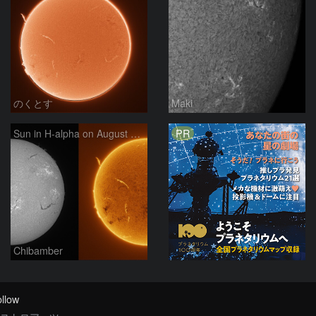
のくとす
Maki
PR
Sun in H-alpha on August 7, 2026
Chibamber
llow