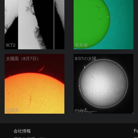
IKT2
新井優
太陽面（8月7日）
8/07の太陽
山田昇
ハム太
会社情報
Fo