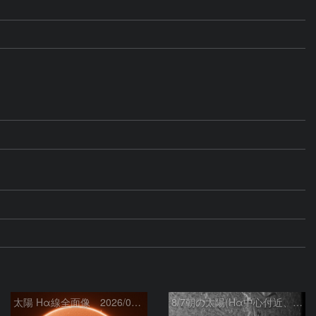
太陽 Hα線全面像 2026/08/07
8/7朝の太陽(Hα中心付近、4498、4502付近)