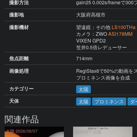
撮影方法
gain25 0.002s/frame
撮影地
大阪府高槻市
撮影機材
望遠鏡：その他
LS100THa
カメラ：ZWO
ASI178MM
VIXEN GPD2

笠井0.5倍レデューサー
焦点距離
714mm
画像処理
RegiStax6で50%の動
カテゴリー
太陽
天体
太陽
プロミネンス
ダ
関連作品
太陽 2026/08/07
2026/8/7 太陽