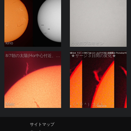
kino
小犬のプロキオン
8/7朝の太陽(Hα中心付近、プロミネンス)
★サージ３日間の変化★
Maki
（＾０＾）コメト
サイトマップ