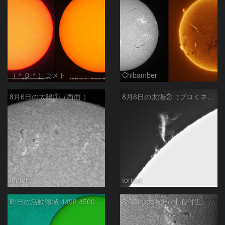
（＾０＾）コメト
Chibamber
8月6日の太陽①（西面 ）
8月6日の太陽②（プロミネン北東縁 ）
toritori
toritori
昨日の活動領域 4498,4500：2026/08/05
8/6朝の太陽(Hα中心付近、4498、4502付近)