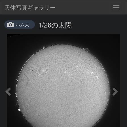
天体写真ギャラリー
Togg
navig
1/26の太陽
ハム太