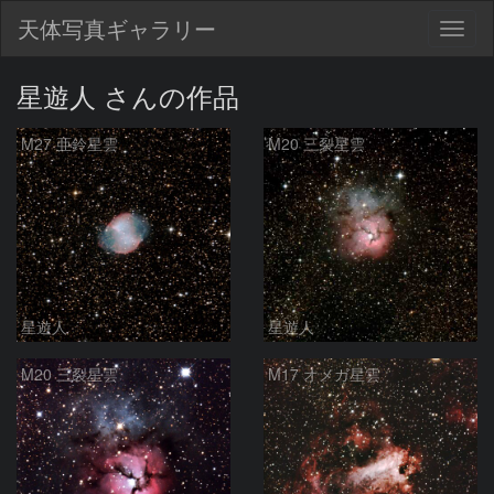
天体写真ギャラリー
Togg
navig
星遊人 さんの作品
M27 亜鈴星雲
M20 三裂星雲
星遊人
星遊人
M20 三裂星雲
M17 オメガ星雲