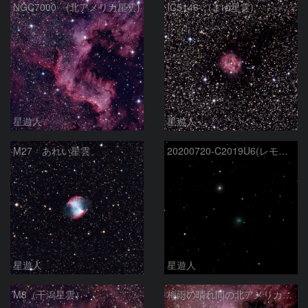
NGC7000 (北アメリカ星雲)
IC5146 (まゆ星雲)
星遊人
星遊人
M27 あれい星雲
20200720-C2019U6(レモン彗星)
星遊人
星遊人
M8（干潟星雲）
梅雨の晴れ間の北アメリカ星雲