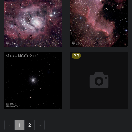
星遊人
星遊人
PR
M13＋NGC6207
星遊人
次
«
1
2
»
へ