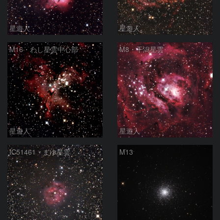
星遊人
星遊人
M16・わし星雲中心部
M8・干潟星雲
星遊人
星遊人
IC51461・まゆ星雲
M13