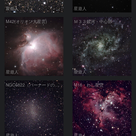
星遊人
星遊人
M42(オリオン大星雲)
Ｍ３３銀河・中心部
星遊人
星遊人
NGC6822（バーナードの銀河）
M16・わし星雲
星遊人
星遊人