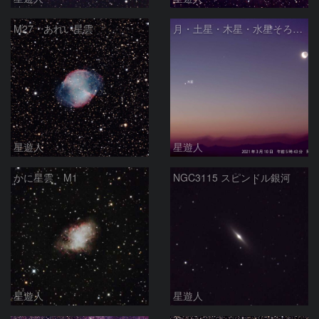
M27・あれい星雲
月・土星・木星・水星そろい踏み
星遊人
星遊人
かに星雲・M1
NGC3115 スピンドル銀河
星遊人
星遊人