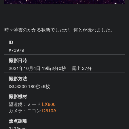
時々薄雲のかかる状態でしたが、何とか撮れました。
ID
#73979
撮影日時
2021年10月4日 19時2分0秒
露出 27分
撮影方法
ISO3200 180秒×9枚
撮影機材
望遠鏡：ミード
LX600
カメラ：ニコン
D810A
焦点距離
2438mm