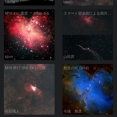
nardis
take
M16 わし星雲 2026-8-5
スマート望遠鏡による満月下の星雲（M16,NGC6960）
ktom
山田昇
M16 M17 Sh2-54 いて座 へび座
創造の柱 (M16)
化石職人
今城 雅彦