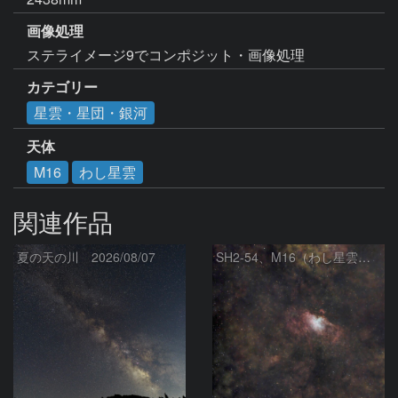
画像処理
ステライメージ9でコンポジット・画像処理
カテゴリー
星雲・星団・銀河
天体
M16
わし星雲
関連作品
夏の天の川 2026/08/07
SH2‑54、M16（わし星雲）、M17（オメガ星雲）