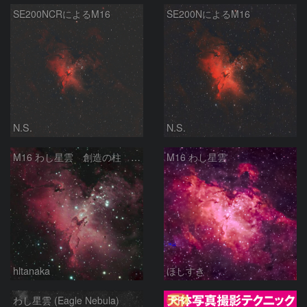
SE200NCRによるM16
SE200NによるM16
N.S.
N.S.
M16 わし星雲 創造の柱 へび座
M16 わし星雲
hltanaka
ほしすき
PR
わし星雲 (Eagle Nebula)