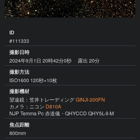
ID
#111333
撮影日時
2024年9月1日 20時42分0秒
露出 20分
撮影方法
ISO1600 120秒×10枚
撮影機材
望遠鏡：笠井トレーディング
GINJI-200FN
カメラ：ニコン
D810A
NJP Temma Pc 赤道儀・QHYCCD QHY5L-II-M
焦点距離
800mm