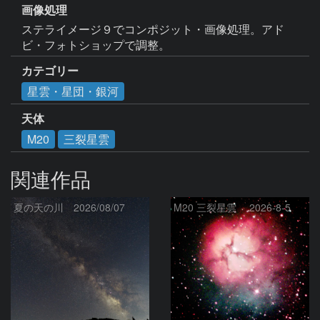
画像処理
ステライメージ９でコンポジット・画像処理。アド
ビ・フォトショップで調整。
カテゴリー
星雲・星団・銀河
天体
M20
三裂星雲
関連作品
夏の天の川 2026/08/07
M20 三裂星雲 2026-8-5