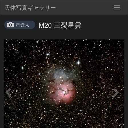
天体写真ギャラリー
Togg
navig
M20 三裂星雲
星遊人