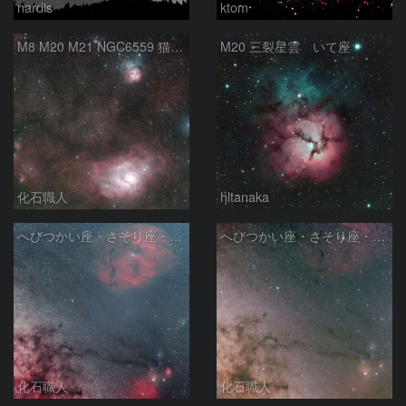
nardis
ktom
M8 M20 M21 NGC6559 猫の手星雲 いて座
M20 三裂星雲 いて座
化石職人
hltanaka
へびつかい座・さそり座・いて座と天の川
へびつかい座・さそり座・いて座と天の川
化石職人
化石職人