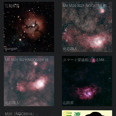
三裂星雲
M8 M20 M21 NGC6559 猫の手星雲 いて座
gungun
化石職人
M8 M20 M21 NGC6559 猫の手星雲 いて座
スマート望遠鏡によるM8とM20
化石職人
山田昇
PR
M20（NGC6514）