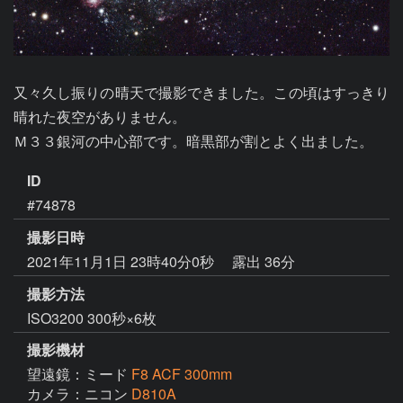
又々久し振りの晴天で撮影できました。この頃はすっきり
晴れた夜空がありません。

Ｍ３３銀河の中心部です。暗黒部が割とよく出ました。
ID
#74878
撮影日時
2021年11月1日 23時40分0秒
露出 36分
撮影方法
ISO3200 300秒×6枚
撮影機材
望遠鏡：ミード
F8 ACF 300mm
カメラ：ニコン
D810A