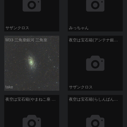
サザンクロス
みっちゃん
M33 三角座銀河 三角座
夜空は宝石箱(アンテナ銀河 NGC4038) Seestar50
take
サザンクロス
夜空は宝石箱(やまねこ座 NGC2683) Seestar50
夜空は宝石箱(らしんばん座 NGC2613) Seestar50