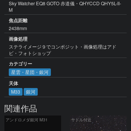
Sky Watcher EQ8 GOTO 赤道儀・QHYCCD QHY5L-II-
M
焦点距離
2438mm
画像処理
ステライメージ９でコンポジット・画像処理はアド
ビ・フォトショップ
カテゴリー
星雲・星団・銀河
天体
M33
銀河
関連作品
アンドロメダ銀河 M31
サドル付近