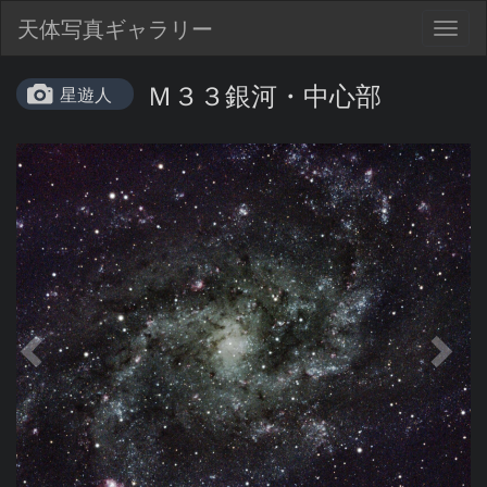
天体写真ギャラリー
Togg
navig
Ｍ３３銀河・中心部
星遊人