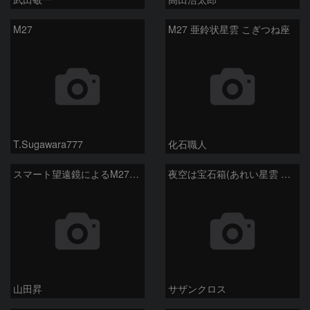
M27
M27 亜鈴状星雲 こぎつね座
T.Sugawara777
化石職人
スマート望遠鏡によるM27とM13
夜空は宝石箱(あれい星雲 M27) Seestar50
山田昇
サザンクロス