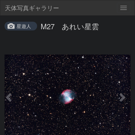
天体写真ギャラリー
Togg
navig
M27 あれい星雲
星遊人