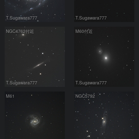
T.Sugawara777
T.Sugawara777
NGC4762付近
M60付近
T.Sugawara777
T.Sugawara777
M61
NGC5792