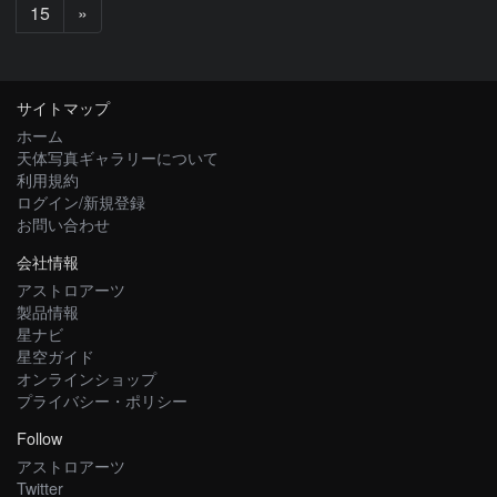
次
15
»
へ
サイトマップ
ホーム
天体写真ギャラリーについて
利用規約
ログイン/新規登録
お問い合わせ
会社情報
アストロアーツ
製品情報
星ナビ
星空ガイド
オンラインショップ
プライバシー・ポリシー
Follow
アストロアーツ
Twitter