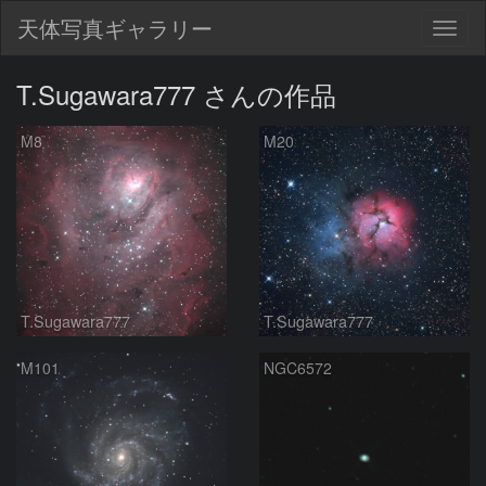
天体写真ギャラリー
Togg
navig
T.Sugawara777 さんの作品
M8
M20
T.Sugawara777
T.Sugawara777
M101
NGC6572