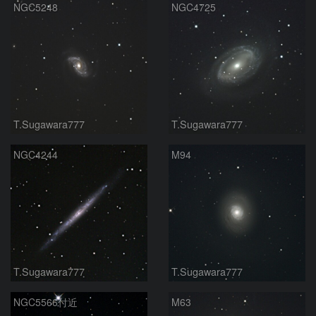
NGC5248
NGC4725
T.Sugawara777
T.Sugawara777
NGC4244
M94
T.Sugawara777
T.Sugawara777
NGC5566付近
M63