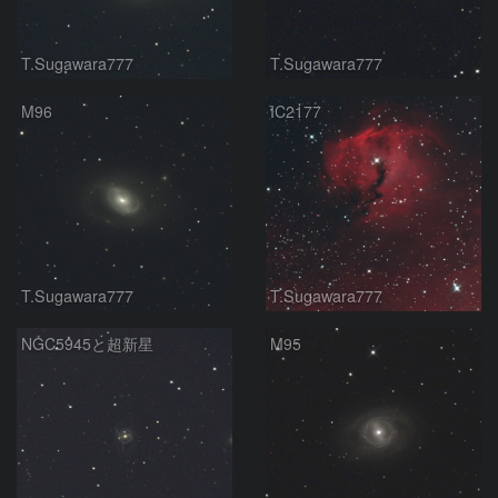
T.Sugawara777
T.Sugawara777
M96
IC2177
T.Sugawara777
T.Sugawara777
NGC5945と超新星
M95