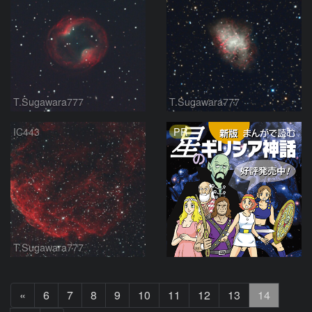
T.Sugawara777
T.Sugawara777
PR
IC443
T.Sugawara777
前
«
6
7
8
9
10
11
12
13
14
へ