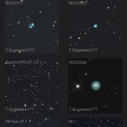
NGC2371
NGC2022
T.Sugawara777
T.Sugawara777
Abell10(PK197-14.1)
NGC2392
T.Sugawara777
T.Sugawara777
PK164+31.1
M1