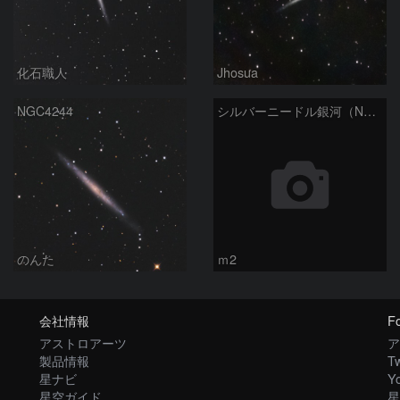
化石職人
Jhosua
NGC4244
シルバーニードル銀河（NGC4244）
のんた
ｍ2
会社情報
Fo
アストロアーツ
ア
製品情報
Tw
星ナビ
Y
星空ガイド
星