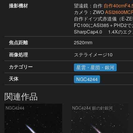
撮影機材
望遠鏡：自作
自作40cmF4.5
カメラ：ZWO
ASI2600MCP
自作ドイツ式赤道儀（E-ZEU
FC100にASI385＋PHD2で
SharpCap4.0 　1.4Xの
焦点距離
2520mm
画像処理
ステライメージ10
カテゴリー
星雲・星団・銀河
天体
NGC4244
関連作品
NGC4244
NGC4244 銀の針銀河