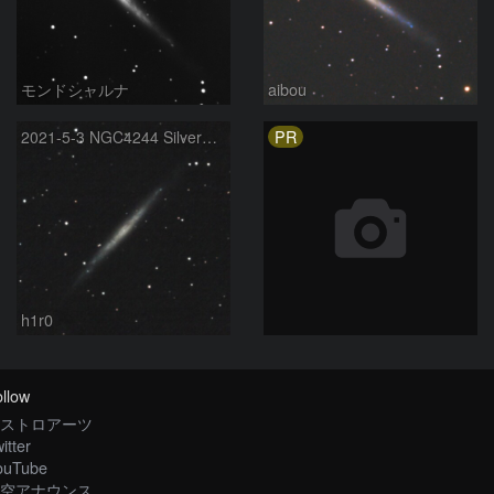
モンドシャルナ
aibou
PR
2021-5-3 NGC4244 SilverNeedleGalaxy（りょうけん座）
h1r0
llow
ストロアーツ
itter
ouTube
空アナウンス