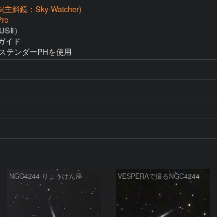
(主斜鏡：Sky-Watcher)
ro
SⅡ）

ガイド

エクステンダーPHを使用   
NGC4244 りょうけん座
VESPERAで撮るNGC4244