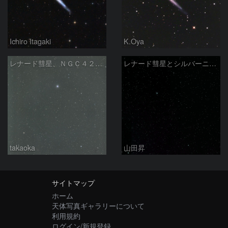
Ichiro Itagaki
K.Oya
レナード彗星、ＮＧＣ４２４４、ＮＧＣ４２１４
レナード彗星とシルバーニードル銀河
takaoka
山田昇
サイトマップ
ホーム
天体写真ギャラリーについて
利用規約
ログイン/新規登録