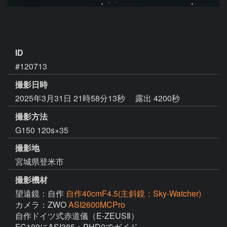
ID
#120713
撮影日時
2025年3月31日 21時58分13秒
露出 4200秒
撮影方法
G150 120s×35
撮影地
宮城県登米市
撮影機材
望遠鏡：自作
自作40cmF4.5(主斜鏡：Sky-Watcher)
カメラ：ZWO
ASI2600MCPro
自作ドイツ式赤道儀（E-ZEUSⅡ）

FC100にASI385＋PHD2でガイド
