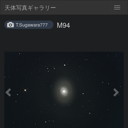
天体写真ギャラリー
Togg
navig
M94
T.Sugawara777