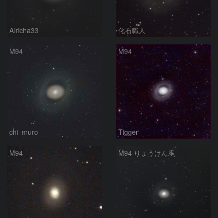
Alricha33
化石職人
M94
M94
chi_muro
Tigger
M94
M94 りょうけん座