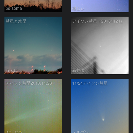
bs-soma
磯じぃ
彗星と水星
アイソン彗星（20131124）
うみほし
新井優
アイソン彗星2013.11.23
11/24アイソン彗星
ガンヤン
メルプン