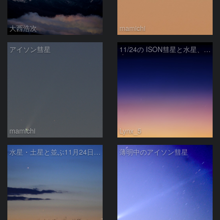
大西浩次
mamichi
アイソン彗星
11/24の ISON彗星と水星、土星
mamichi
Lynx_5
水星・土星と並ぶ11月24日のアイソン彗星
薄明中のアイソン彗星