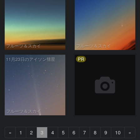
フルーツ＆スカイ
フルーツ＆スカイ
PR
11月23日のアイソン彗星
フルーツ＆スカイ
前
次
«
1
2
3
4
5
6
7
8
9
10
»
へ
へ