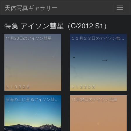
天体写真ギャラリー
Togg
navig
特集 アイソン彗星（C/2012 S1）
11月23日のアイソン彗星
１１月２３日のアイソン彗星、水星、土星
ｈｉ３３２８
ｈｉ３３２８
雲海の上に昇るアイソン彗星と水星
11月24日のアイソン彗星