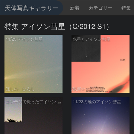
天体写真ギャラリー
新着
カテゴリー
特集
特集 アイソン彗星（C/2012 S1）
11/23 アイソン彗星
水星とアイソン彗星
ほしの ひろし
銀河☆
コンデジで撮ったアイソン彗星（4）
11/23の暁のアイソン彗星