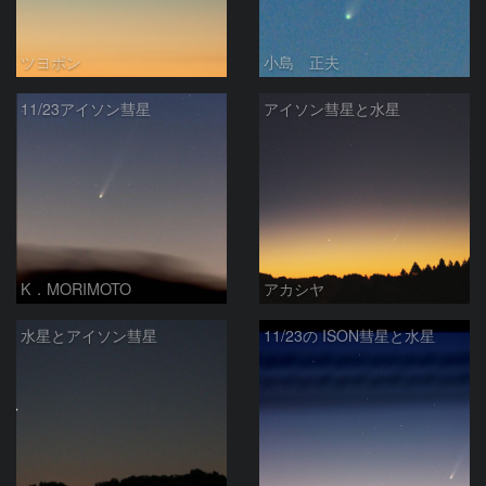
ツヨポン
小島 正夫
11/23アイソン彗星
アイソン彗星と水星
K．MORIMOTO
アカシヤ
水星とアイソン彗星
11/23の ISON彗星と水星