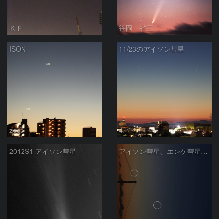
ＫＦ
笹岡 省三
ISON
11/23のアイソン彗星
zoso
4バイト
2012S1 アイソン彗星
アイソン彗星、エンケ彗星のランデブー