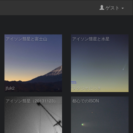
ゲスト
アイソン彗星と富士山
アイソン彗星と水星
jfuk2
スタジオにっき
アイソン彗星（20131123）
都心でのISON