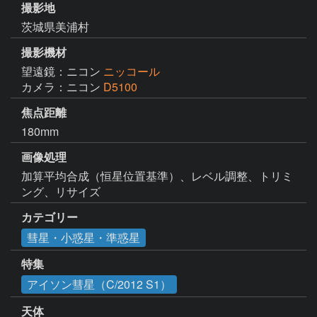
撮影地
茨城県美浦村
撮影機材
望遠鏡：ニコン
ニッコール
カメラ：ニコン
D5100
焦点距離
180mm
画像処理
加算平均合成（恒星位置基準）、レベル調整、トリミ
ング、リサイズ
カテゴリー
彗星・小惑星・準惑星
特集
アイソン彗星（C/2012 S1）
天体