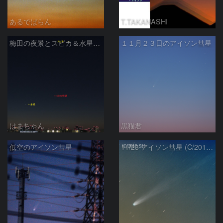
あるでばらん
T.TAKANASHI
梅田の夜景とスピカ＆水星そしてISON彗星
１１月２３日のアイソン彗星
はまちゃん
黒猫君
低空のアイソン彗星
11/23 アイソン彗星 (C/2012 S1)