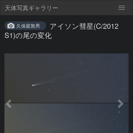
天体写真ギャラリー
Togg
navig
アイソン彗星(C/2012
久保庭敦男
S1)の尾の変化