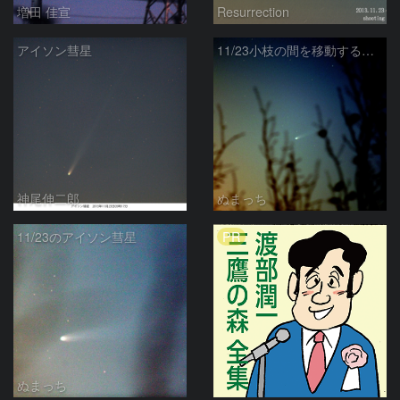
増田 佳宣
Resurrection
アイソン彗星
11/23小枝の間を移動するアイソン彗星
神尾伸二郎
ぬまっち
PR
11/23のアイソン彗星
ぬまっち