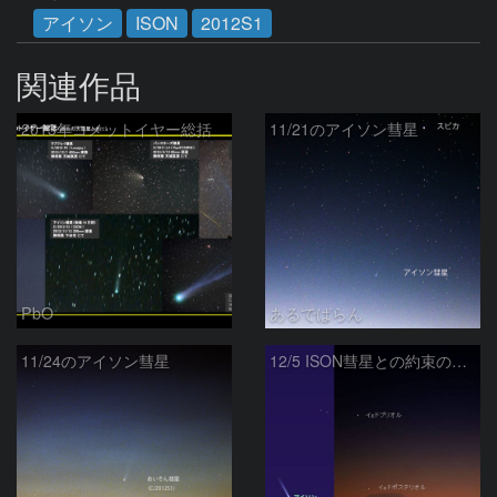
アイソン
ISON
2012S1
関連作品
2013年コメットイヤー総括
11/21のアイソン彗星
PbO
あるでばらん
11/24のアイソン彗星
12/5 ISON彗星との約束の地へ