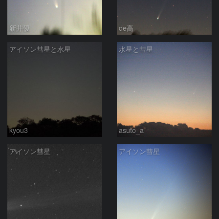
新井優
de高
アイソン彗星と水星
水星と彗星
kyou3
asuto_a
アイソン彗星
アイソン彗星