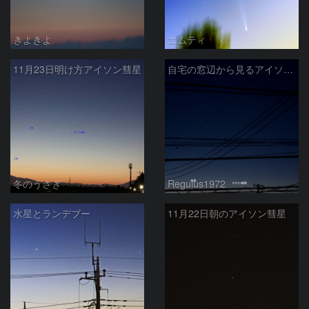
きよきよ
エムティ
11月23日明け方アイソン彗星
自宅の窓辺から見るアイソン彗星
冬のうさぎ
Regulus1972
水星とランデブー
11月22日朝のアイソン彗星