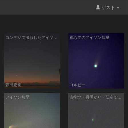
ゲスト
コンデジで撮影したアイソン彗星
都心でのアイソン彗星
森田宏明
ゴルビー
アイソン彗星
市街地・月明かり・低空でのアイソン彗星