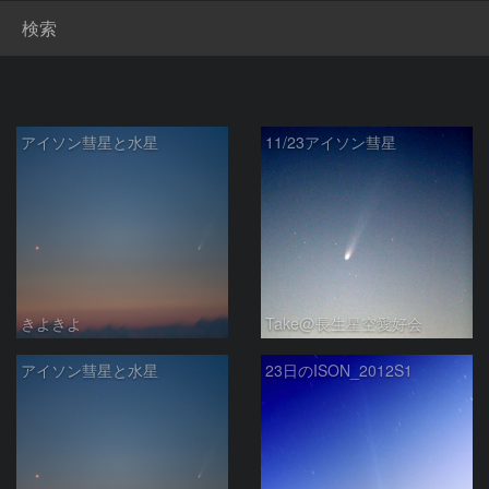
検索
アイソン彗星と水星
11/23アイソン彗星
きよきよ
Take@長生星空愛好会
アイソン彗星と水星
23日のISON_2012S1