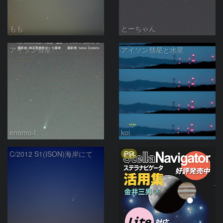
もも
とーちゃん
アイソン彗星
アイソン彗星と水星
enomo-t
koi
PR
C/2012 S1(ISON)海岸にて