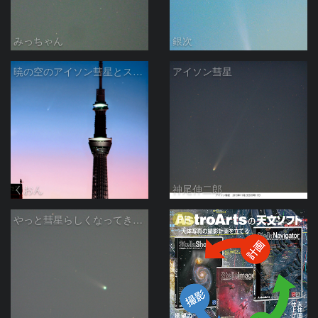
みっちゃん
銀次
暁の空のアイソン彗星とスカイツリー
アイソン彗星
くおん
神尾伸二郎
PR
やっと彗星らしくなってきたアイソン彗星