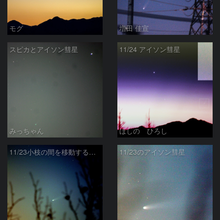
モグ
増田 佳宣
スピカとアイソン彗星
11/24 アイソン彗星
みっちゃん
ほしの ひろし
11/23小枝の間を移動するアイソン彗星
11/23のアイソン彗星