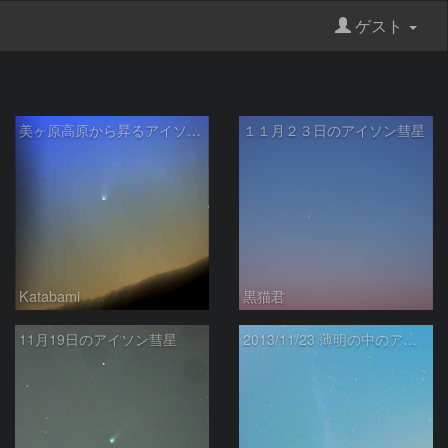
ゲスト
美ヶ原高原から昇るアイソン彗星
１１月２３日のアイソン彗星
Katabami
黒猫君
11月19日のアイソン彗星
2013/11/23 薄明の中のアイソン彗星