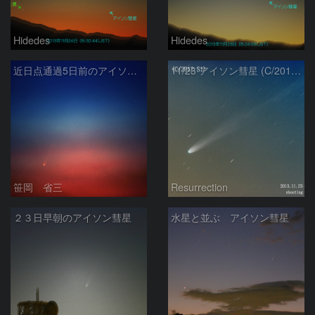
Hidedes
Hidedes
近日点通過5日前のアイソン彗星
11/23 アイソン彗星 (C/2012 S1)
笹岡 省三
Resurrection
２３日早朝のアイソン彗星
水星と並ぶ アイソン彗星