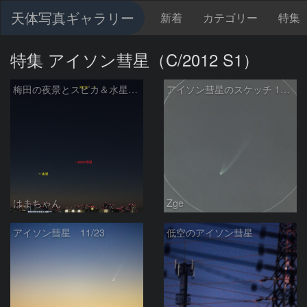
天体写真ギャラリー
新着
カテゴリー
特集
特集 アイソン彗星（C/2012 S1）
梅田の夜景とスピカ＆水星そしてISON彗星
アイソン彗星のスケッチ 11/23朝
はまちゃん
Zge
アイソン彗星 11/23
低空のアイソン彗星