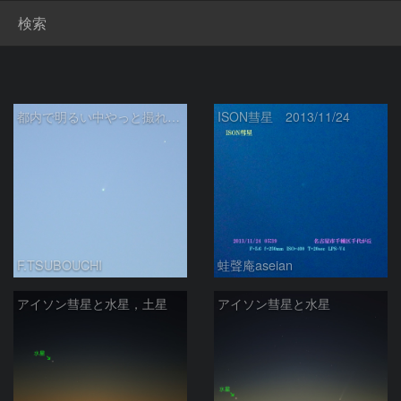
検索
都内で明るい中やっと撮れました！
ISON彗星 2013/11/24
F.TSUBOUCHI
蛙聲庵aseian
アイソン彗星と水星，土星
アイソン彗星と水星