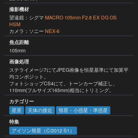
撮影機材
望遠鏡：シグマ
MACRO 105mm F2.8 EX DG OS
HSM
カメラ：ソニー
NEX-6
焦点距離
105mm
画像処理
ステライメージ7にてJPEG画像を恒星基準にて加算平
均コンポジット。

フォトショップCS4にて、トーンカーブ補正し、
110mm(フルサイズ165mm)相当にトリミング。
カテゴリー
星景
天体の接近
彗星・小惑星・準惑星
特集
アイソン彗星（C/2012 S1）