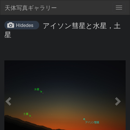
天体写真ギャラリー
Togg
navig
アイソン彗星と水星，土
Hidedes
星